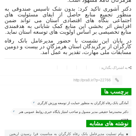
هرمزگان کاملا مشهود است.
دکتر آشوری تاکید کرد: بدون شک تاسیس صندوقی به
منظور تجمیع منابع حاصل از ایفای مسئولیت های
اجتماعی بنگاه های اقتصادی استان می تواند ضمن
افزایش اثر بخشی این منابع کمک شایانی به هدفمندی
منابع تخصیصی بر اساس اولویت های توسعه استان نماید.
در پایان این نشست با حضور مدیرعامل بانک رفاه
کارگران از برگزیدگان استان هرمزگان در بیست و دومین
مسابقات ملی مهارت، تقدیر به عمل آمد.
به اشتراک بگذارید :
http://pra8.ir/?p=22766
برچسب ها
آمادگی بانک رفاه کارگران به منظور حمایت از توسعه ورزش کارگری
دکتر محمدرضا حقیقی مدیر مسول و صاحب امتیاز پایگاه خبری روابط عمومی هنر
هشتم
نوشته های مشابه
پیام تسلیت مدیرعامل بانک رفاه کارگران به مناسبت فرا رسیدن اربعین