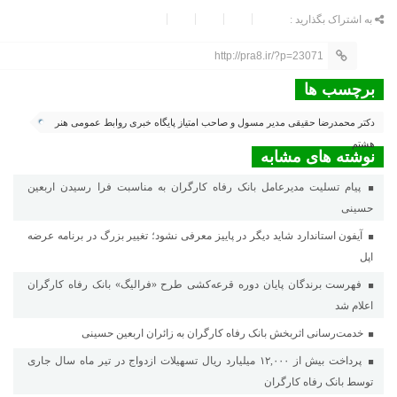
به اشتراک بگذارید :
http://pra8.ir/?p=23071
برچسب ها
دکتر محمدرضا حقیقی مدیر مسول و صاحب امتیاز پایگاه خبری روابط عمومی هنر
هشتم
نوشته های مشابه
پیام تسلیت مدیرعامل بانک رفاه کارگران به مناسبت فرا رسیدن اربعین
حسینی
آیفون استاندارد شاید دیگر در پاییز معرفی نشود؛ تغییر بزرگ در برنامه عرضه
اپل
فهرست برندگان پایان دوره قرعه‌کشی طرح «فرالیگ» بانک رفاه کارگران
اعلام شد
خدمت‌رسانی اثربخش بانک رفاه کارگران به زائران اربعین حسینی
پرداخت بیش از ۱۲,۰۰۰ میلیارد ریال تسهیلات ازدواج در تیر ماه سال جاری
توسط بانک رفاه کارگران