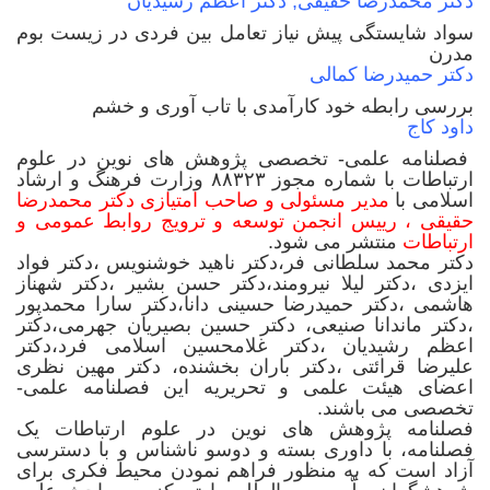
دکتر محمدرضا حقیقی; دکتر اعظم رشیدیان
سواد شایستگی پیش نیاز تعامل بین فردی در زيست بوم
مدرن
دکتر حمیدرضا کمالی
بررسی رابطه خود کارآمدی با تاب آوری و خشم
داود کاج
فصلنامه علمی- تخصصی پژوهش های نوین در علوم
ارتباطات با شماره مجوز ۸۸۳۲۳ وزارت فرهنگ و ارشاد
اسلامی با
مدیر مسئولی و صاحب امتیازی دکتر محمدرضا
حقیقی ، رییس انجمن توسعه و ترویج روابط عمومی و
ارتباطات
منتشر می شود.
دکتر محمد سلطانی فر،دکتر ناهید خوشنویس ،دکتر فواد
ایزدی ،دکتر لیلا نیرومند،دکتر حسن بشیر ،دکتر شهناز
هاشمی ،دکتر حمیدرضا حسینی دانا،دکتر سارا محمدپور
،دکتر ماندانا صنیعی، دکتر حسین بصیریان جهرمی،دکتر
اعظم رشیدیان ،دکتر غلامحسین اسلامی فرد،دکتر
علیرضا قرائتی ،دکتر باران بخشنده، دکتر مهین نظری
اعضای هیئت علمی و تحریریه این فصلنامه علمی-
تخصصی می باشند.
فصلنامه پژوهش های نوین در علوم ارتباطات یک
فصلنامه، با داوری بسته و دوسو ناشناس و با دسترسی
آزاد است که به منظور فراهم نمودن محیط فکری برای