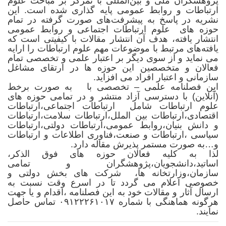
پژوهشگران ملّی و بین‌المللی با تمرکز بر مباحث علوم
ارتباطات و روابط عمومی پایه گذاری شده است. این
نشریه در پاسخ به پیشرفت‌های صورت گرفته در تمام
حوزه های علوم ارتباطات اجتماعی و روابط عمومی
انتشار یافته، هدف آن انتشار مقالات با کیفیتی است که
یافته‌های مرتبط با موضوعات مهم علوم ارتباطات را ارایه
می‌ نماید و از سوی دیگر بر اعتبار علمی و تخصصی تمام
فعالان و متخصصین این حوزه ها در ارتقای مشاغل
سازمانی و اعتبار افراد می افزاید.
این فصلنامه علمی – تخصصی با به صورت برخط
(آنلاین) با دسترسی آزاد منتشر و در تمامی حوزه های
علوم ارتباطات شامل ارتباطات اجتماعی،ارتباطات
اقتصادی،ارتباطات بین الملل،ارتباطات سلامت،ارتباطات
و دانش بنیان،روابط عمومی،ارتباطات دولتی،ارتباطات
سیاسی ،ارتباطات و صنعت،فناوری اطلاعات و ارتباطات
و…به صورت مستمر پذیرش مقاله دارد.
لذا به کلیه فعالان حوزه های فوق الذکر،
اساتید،دانشجویان،پژوهشگران و تمامی
سازمان،وزارتخانه ها، شرکت های بخش دولتی و
خصوصی اعلام می گردد تا در اسرع وقت نسبت به
ارسال آثار و مقالات خود به این فصلنامه ،اقدام و یا جهت
هرگونه هماهنگی با شماره ۰۹۱۲۲۲۶۱۰۱۷ تماس حاصل
نمایند.