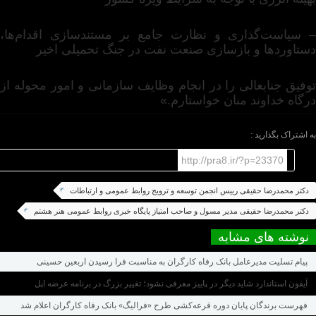
– سیاست‌گذاری و نظارت جامع بر مستندسازی اقدام‌ها،
دستاوردها و بازسازی صنعت نفت در جنگ تحمیلی اخیر
توفیق جنابعالی را در انجام وظایف سازمانی و امور محوله از
درگاه خداوند منان خواستارم.»
به اشتراک بگذارید :
http://pra8.ir/?p=23370
دکتر محمدرضا حقیقی رییس انجمن توسعه و ترویج روابط عمومی و ارتباطات
دکتر محمدرضا حقیقی مدیر مسول و صاحب امتیاز پایگاه خبری روابط عمومی هنر هشتم
نوشته های مشابه
پیام تسلیت مدیرعامل بانک رفاه کارگران به مناسبت فرا رسیدن اربعین حسینی
آیفون استاندارد شاید دیگر در پاییز معرفی نشود؛ تغییر بزرگ در برنامه عرضه اپل
فهرست برندگان پایان دوره قرعه‌کشی طرح «فرالیگ» بانک رفاه کارگران اعلام شد