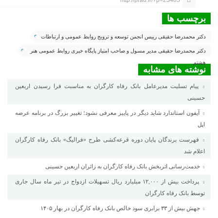
http://pra8.ir/?p=23465
برچسب ها
دکتر محمدرضا حقیقی رییس انجمن توسعه و ترویج روابط عمومی و ارتباطات
دکتر محمدرضا حقیقی مدیر مسول و صاحب امتیاز پایگاه خبری روابط عمومی هنر
هشتم
نوشته های مشابه
پیام تسلیت مدیرعامل بانک رفاه کارگران به مناسبت فرا رسیدن اربعین
حسینی
آیفون استاندارد شاید دیگر در پاییز معرفی نشود؛ تغییر بزرگ در برنامه عرضه
اپل
فهرست برندگان پایان دوره قرعه‌کشی طرح «فرالیگ» بانک رفاه کارگران
اعلام شد
خدمت‌رسانی اثربخش بانک رفاه کارگران به زائران اربعین حسینی
پرداخت بیش از ۱۲,۰۰۰ میلیارد ریال تسهیلات ازدواج در تیر ماه سال جاری
توسط بانک رفاه کارگران
جهش بیش از ۳۳ برابری سود خالص بانک رفاه کارگران در بهار ۱۴۰۵