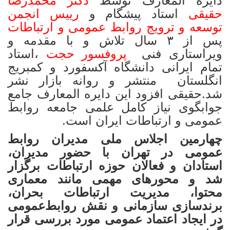
دایره المعارف توسط
دکتر محمدرضا
حقیقی
استاد پیشگام و
رییس انجمن
توسعه و ترویج روابط عمومی و ارتباطات
پس از ۳ سال تلاش و با مقدمه و
ویراستاری فنی
پروفسور حجت
،استاد
تمام ایرانی دانشگاه آکسفورد و کمبریج
انگلستان منتشر و روانه بازار نشر
شد.حقیقی افزود این دایره المعارف جامع
جوابگوی نیاز کامل علمی جامعه روابط
عمومی و ارتباطات ایران است.
چهارمین اجلاس ملی مدیران روابط‌
عمومی در تهران با حضور مدیران،
استادان و فعالان حوزه ارتباطات برگزار
شد و محورهای مهمی مانند معماری
محتوا، مدیریت ارتباطات بحران،
برندسازی سازمانی و نقش روابط‌عمومی
در ایجاد اعتماد عمومی مورد بررسی قرار