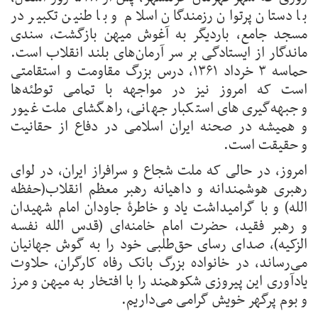
با دستان پرتوان رزمندگان اسلام و با طنین تکبیر در
مسجد جامع، باردیگر به آغوش میهن بازگشت، سندی
ماندگار از ایستادگی بر سر آرمان‌های بلند انقلاب است.
حماسه ۳ خرداد ۱۳۶۱، درس بزرگ مقاومت و استقامتی
است که امروز نیز در مواجهه با تمامی توطئه‌ها
و جبهه‌گیری‌های استکبار جهانی، راهگشای ملت غیور
و همیشه در صحنه ایران اسلامی در دفاع از حقانیت
و حقیقت است.
امروز، در حالی که ملت شجاع و سرافراز ایران، در لوای
رهبری هوشمندانه و داهیانه رهبر معظم انقلاب(حفظه
الله) و با گرامیداشت یاد و خاطرۀ جاودان امام شهیدان
و رهبر فقید، حضرت امام خامنه‌ای (قدس الله نفسه
الزکیه)، صدای رسای حق‌طلبی خود را به گوش جهانیان
می‌رساند، در خانواده بزرگ بانک رفاه کارگران، حلاوت
یادآوری این پیروزی شکوهمند را با افتخار به میهن و مرز
و بوم پرگهر خویش گرامی می‌داریم.