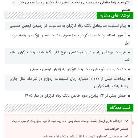
دکتر محمدرضا حقیقی مدیر مسول و صاحب امتیاز پایگاه خبری روابط عمومی هنر
هشتم
نوشته های مشابه
پیام تسلیت مدیرعامل بانک رفاه کارگران به مناسبت فرا رسیدن اربعین حسینی
آیفون استاندارد شاید دیگر در پاییز معرفی نشود؛ تغییر بزرگ در برنامه عرضه
اپل
فهرست برندگان پایان دوره قرعه‌کشی طرح «فرالیگ» بانک رفاه کارگران اعلام
شد
خدمت‌رسانی اثربخش بانک رفاه کارگران به زائران اربعین حسینی
پرداخت بیش از ۱۲,۰۰۰ میلیارد ریال تسهیلات ازدواج در تیر ماه سال جاری
توسط بانک رفاه کارگران
جهش بیش از ۳۳ برابری سود خالص بانک رفاه کارگران در بهار ۱۴۰۵
ثبت دیدگاه
دیدگاه های ارسال شده توسط شما، پس از تایید توسط تیم مدیریت در وب سایت
منتشر خواهد شد.
پیام هایی که حاوی تهمت یا افترا باشد منتشر نخواهد شد.