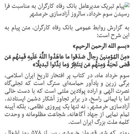
به گزارش روابط عمومی بانک رفاه کارگران، متن پیام به
این شرح است:
«بسم الله الرحمن الرحیم»
«مِنَ المُؤمِنینَ رِجالٌ صَدَقوا ما عاهَدُوا اللَّهَ عَلَیهِ فَمِنهُم مَن
قَضى نَحبَهُ وَمِنهُم مَن یَنتَظِرُ وَما بَدَّلوا تَبدیلًا»
سوم خرداد ماه، در کتاب پر افتخار تاریخ ایران اسلامی،
برگی زرین و یادآور حماسه‌ای سترگ است که تجلی‌گاه
نصرت الهی و اراده پولادین ملتی است که با دست خالی
اما با ایمانی راسخ، در برابر تجاوز آشکار دشمن ایستادند.
آزادسازی خرمشهر، نه تنها یک پیروزی نظامی، بلکه آیینه
تمام نمایی از جهاد آگاهانه، شجاعت مظلومانه و وحدت
کلمه ملت بزرگ ایران است.
روزی که شهر قهرمان خرمشهر، پس از ۵۷۸ روز اشغال،