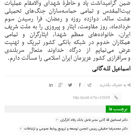
ضمن گرامیداشت یاد و خاطرۀ شهدای والامقام عملیات
بیت‌المقدس و تمامی حماسه‌سازان جنگ‌های تحمیلی
هشت ساله، دوازده روزه و رمضان، فرا رسیدن سوم
خردادماه، روز مقاومت، ایثار و پیروزی را به ملت شریف
ایران، خانواده‌های معظم شهدا، ایثارگران و تمامی
همکاران خدوم در شبکه بانکی کشور تبریک و تهنیت
عرض می‌نمایم از درگاه خداوند متعال سربلندی
و سرافرازی کشور عزیزمان ایران اسلامی را مسألت دارم.
اسماعیل للـه‌گانی
به اشتراک بگذارید :
http://pra8.ir/?p=23509
برچسب ها
دکتر اسماعیل لله گانی مدیر عامل بانک رفاه کارگران
دکتر محمدرضا حقیقی رییس انجمن توسعه و ترویج روابط عمومی و ارتباطات