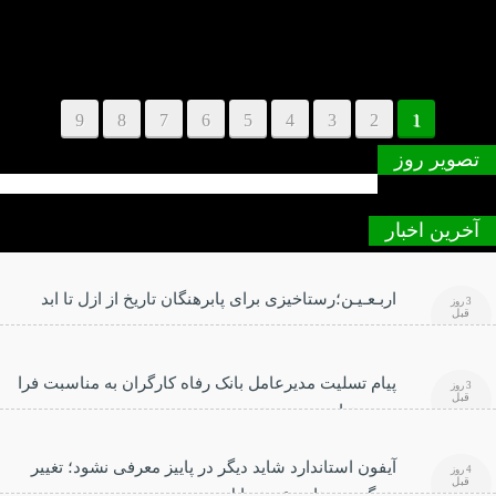
9
8
7
6
5
4
3
2
1
تصویر روز
آخرین اخبار
اربـعـیـن؛رستاخیزی برای پابرهنگان تاریخ از ازل تا ابد
3 روز
قبل
پیام تسلیت مدیرعامل بانک رفاه کارگران به مناسبت فرا
3 روز
قبل
رسیدن اربعین حسینی
آیفون استاندارد شاید دیگر در پاییز معرفی نشود؛ تغییر
4 روز
قبل
بزرگ در برنامه عرضه اپل