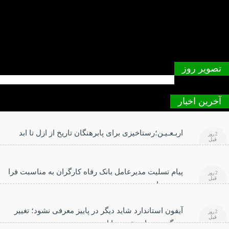
تصویر روز
آخرین اخبار
اربـعـیـن؛رستاخیزی برای پابرهنگان تاریخ از ازل تا ابد
2 روز
قبل
پیام تسلیت مدیرعامل بانک رفاه کارگران به مناسبت فرا
2 روز
قبل
رسیدن اربعین حسینی
آیفون استاندارد شاید دیگر در پاییز معرفی نشود؛ تغییر
2 روز
قبل
بزرگ در برنامه عرضه اپل