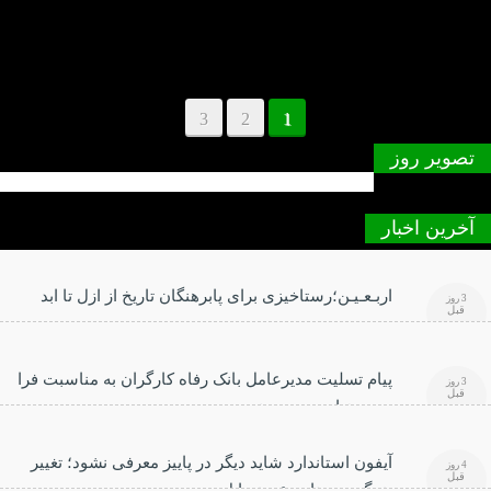
3
2
1
تصویر روز
آخرین اخبار
اربـعـیـن؛رستاخیزی برای پابرهنگان تاریخ از ازل تا ابد
3 روز
قبل
پیام تسلیت مدیرعامل بانک رفاه کارگران به مناسبت فرا
3 روز
قبل
رسیدن اربعین حسینی
آیفون استاندارد شاید دیگر در پاییز معرفی نشود؛ تغییر
4 روز
قبل
بزرگ در برنامه عرضه اپل