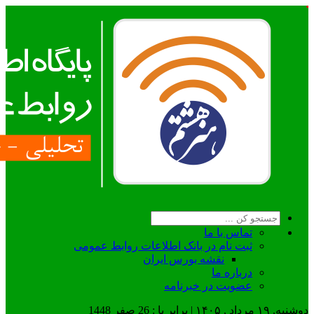
تماس با ما
ثبت نام در بانک اطلاعات روابط عمومی
نقشه بورس ایران
درباره ما
عضويت در خبرنامه
دوشنبه, ۱۹ مرداد , ۱۴۰۵ | برابر با : 26 صفر 1448