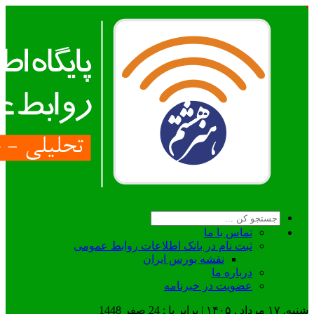
تماس با ما
ثبت نام در بانک اطلاعات روابط عمومی
نقشه بورس ایران
درباره ما
عضويت در خبرنامه
شنبه, ۱۷ مرداد , ۱۴۰۵ | برابر با : 24 صفر 1448