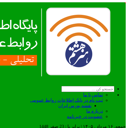
تماس با ما
ثبت نام در بانک اطلاعات روابط عمومی
نقشه بورس ایران
درباره ما
عضويت در خبرنامه
جمعه, ۱۶ مرداد , ۱۴۰۵ | برابر با : 23 صفر 1448