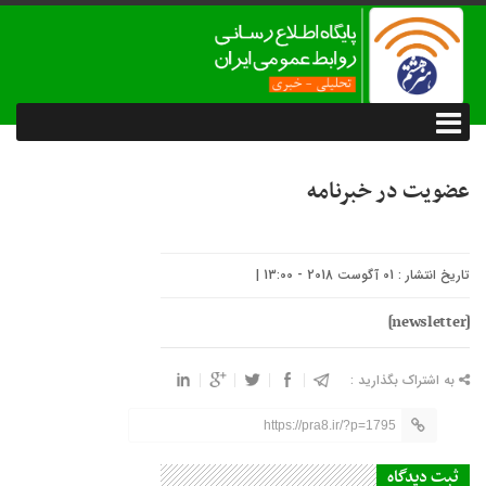
عضويت در خبرنامه
تاریخ انتشار : 01 آگوست 2018 - 13:00 |
[newsletter]
به اشتراک بگذارید :
https://pra8.ir/?p=1795
ثبت دیدگاه