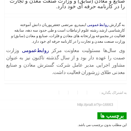
صنایع و معادن (سابق) و وزارت صنعت معدن و تجارت
را در کارنامه حرفه ای خود دارد.
به گزارش
روابط‌عمومی‌
‌ ایمیدرو، مرتضی جعفرپوریان دانش آموخته
کارشناسی ارشد رشته علوم ارتباطات است و طی حدود سه دهه، سابقه
فعالیت در مجموعه وزارتخانه های معادن و فلزات، صنایع و معادن (سابق) و
وزارت صنعت معدن و تجارت را در کارنامه حرفه ای خود دارد.
وی سال‌ها مسئولیت معاونت مرکز
روابط‌عمومی
وزارت
صمت را عهده دار بود و از سال گذشته تاکنون نیز به عنوان
مشاور اجرایی مدیر عامل شرکت گسترش معادن و صنایع
معدنی طلای زرشوران فعالیت داشت.
به اشتراک بگذارید :
http://pra8.ir/?p=16663
برچسب ها
این مطلب بدون برچسب می باشد.