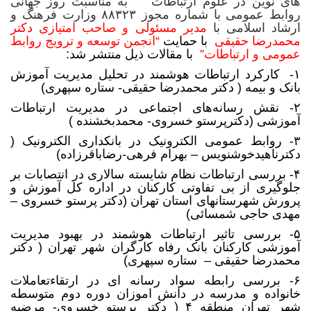
های نوین در علوم ارتباطات به مناسبت روز جهانی
روابط عمومی با شماره مجوز ۸۸۳۲۳ وزارت فرهنگ و
ارشاد اسلامی با
مدیر مسئولی و صاحب امتیازی دکتر
محمدرضا حقیقی
با حمایت
“انجمن توسعه و ترویج روابط
عمومی و ارتباطات”
با مقالات ذیل منتشر شد:
۱-
کارکرد ارتباطات هوشمند در تحلیل مدیریت آموزش
بانک و بیمه
( دکتر محمدرضا حقیقی- ستاره سپهری)
۲-
نقش رسانه‌های اجتماعی در مدیریت ارتباطات
آموزشی
(دکترپرستو خسروی- محمدبخشنده )
۳-
روابط عمومی الکترونیک در بانکداری الکترونیک
(
دکترناهیدخوشنویس – بهرام فرهی-رضاباقرزاده)
۴-
بررسی ارتباطات نظام شایسته سالاری در انتصابات بر
جلوگیری از بی تفاوتی کارکنان در اداره کل آموزش و
پرورش شهرستانهای استان تهران
(دکتر پرستو خسروی –
مهدی حاجی شمسائی)
۵- بررسی تاثیر ارتباطات هوشمند در بهبود مدیریت
آموزشی کارکنان بانک رفاه کارگران شهر تهران ( دکتر
محمدرضا حقیقی – ستاره سپهری)
۶-
بررسی رابطه سواد رسانه ای در ارتقاءتعاملات
خانواده و مدرسه در دانش اموزان دوره دوم متوسطه
شهر تهران منطقه ۴
( دکتر پرستو خسروی- مرضیه