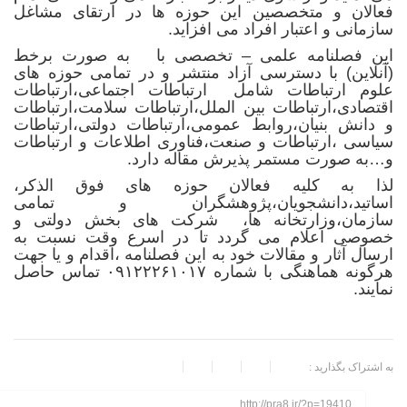
فعالان و متخصصین این حوزه ها در ارتقای مشاغل
سازمانی و اعتبار افراد می افزاید.
این فصلنامه علمی – تخصصی با به صورت برخط
(آنلاین) با دسترسی آزاد منتشر و در تمامی حوزه های
علوم ارتباطات شامل ارتباطات اجتماعی،ارتباطات
اقتصادی،ارتباطات بین الملل،ارتباطات سلامت،ارتباطات
و دانش بنیان،روابط عمومی،ارتباطات دولتی،ارتباطات
سیاسی ،ارتباطات و صنعت،فناوری اطلاعات و ارتباطات
و…به صورت مستمر پذیرش مقاله دارد.
لذا به کلیه فعالان حوزه های فوق الذکر،
اساتید،دانشجویان،پژوهشگران و تمامی
سازمان،وزارتخانه ها، شرکت های بخش دولتی و
خصوصی اعلام می گردد تا در اسرع وقت نسبت به
ارسال آثار و مقالات خود به این فصلنامه ،اقدام و یا جهت
هرگونه هماهنگی با شماره ۰۹۱۲۲۲۶۱۰۱۷ تماس حاصل
نمایند.
به اشتراک بگذارید :
http://pra8.ir/?p=19410