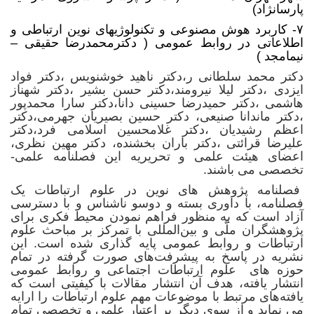
پارسانژاد)
۷-
کاربرد هوش مصنوعی و تکنولوژیهای نوین ارتباطی و
اطلاعاتی در روابط عمومی
( دکترمحمدرضا حقیقی –
نیمامجد )
دکتر محمد سلطانی ر،دکتر ناهید خوشنویس ،دکتر فواد
ایزدی ،دکتر لیلا نیرومند،دکتر حسن بشیر ،دکتر شهناز
هاشمی ،دکتر حمیدرضا حسینی دانا،دکتر سارا محمدپور
،دکتر ماندانا صنیعی، دکتر حسین بصیریان جهرمی،دکتر
اعظم رشیدیان ،دکتر غلامحسین اسلامی فرد،دکتر
علیرضا قرائتی ،دکتر باران بخشنده، دکتر مهین نظری،
اعضای هیئت علمی و تحریریه این فصلنامه علمی-
تخصصی می باشند.
فصلنامه پژوهش های نوین در علوم ارتباطات یک
فصلنامه، با داوری بسته و دوسو ناشناس و با دسترسی
آزاد است که به منظور فراهم نمودن محیط فکری برای
پژوهشگران ملّی و بین‌المللی با تمرکز بر مباحث علوم
ارتباطات و روابط عمومی پایه گذاری شده است. این
نشریه در پاسخ به پیشرفت‌های صورت گرفته در تمام
حوزه های علوم ارتباطات اجتماعی و روابط عمومی
انتشار یافته، هدف آن انتشار مقالات با کیفیتی است که
یافته‌های مرتبط با موضوعات مهم علوم ارتباطات را ارایه
می‌ نماید و از سوی دیگر بر اعتبار علمی و تخصصی تمام