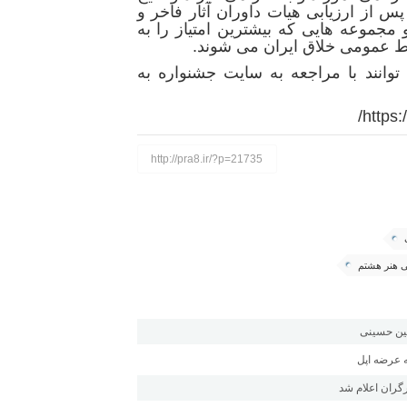
 از ارزیابی هیات داوران آثار فاخر و
مجموعه هایی که بیشترین امتیاز را به
بط عمومی خلاق ایران می شوند.
وانند با مراجعه به سایت جشنواره به
https:/
http://pra8.ir/?p=21735
ی هنر هشتم
عین حسینی
ه عرضه اپل
گران اعلام شد