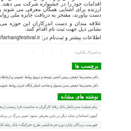
اقدامات خود را در جشنواره شرکت می دهند. پس
ارزنده برای آشنایی همگان معرفی می شوند و 
دست بیاورند، مفتخر به دریافت جایزه ملی روا
علاقه مندان و دست اندرکاران این حوزه می ت
نشانی ذیل جهت ثبت نام اقدام کنند.
اطلاعات بیشتر و ثبت‌نام در:
/farhangfestival.ir/
به اشتراک بگذارید :
برچسب ها
دکتر محمدرضا حقیقی رییس انجمن توسعه و ترویج روابط عمومی و ارتباطات
دکتر محمدرضا حقیقی مدیر مسول و صاحب امتیاز پایگاه خبری روابط عموم
نوشته های مشابه
پیام تسلیت مدیرعامل بانک رفاه کارگران به مناسبت فرا رسیدن ارب
آیفون استاندارد شاید دیگر در پاییز معرفی نشود؛ تغییر بزرگ در برنام
فهرست برندگان پایان دوره قرعه‌کشی طرح «فرالیگ» بانک رفاه کار