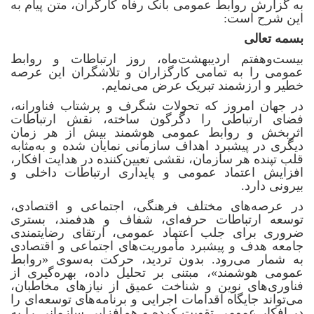
به گزارش روابط عمومی بانک رفاه کارگران، متن پیام به
این شرح است:
بسمه تعالی
بیست‌وهفتم اردیبهشت‌ماه، روز ارتباطات و روابط
عمومی را به تمامی کارگزاران و تلاشگران این عرصه
خطیر و ارزشمند تبریک عرض می‌نمایم.
در جهان امروز که تحولات شگرف و پرشتاب فناورانه،
فضای ارتباطی را دگرگون ساخته، نقش ارتباطات
اثربخش و روابط عمومی هوشمند بیش از هر زمان
دیگری در پیشبرد اهداف سازمانی نمایان شده و به‌مثابه
قلب تپنده هر سازمان، نقشی تعیین‌کننده در هدایت افکار،
افزایش اعتماد عمومی و پایداری ارتباطات داخلی و
بیرونی دارد.
در عرصه‌های مختلف فرهنگی، اجتماعی و اقتصادی،
توسعه ارتباطات حرفه‌ای، شفاف و هدفمند، بستری
ضروری برای جلب اعتماد عمومی، ارتقای رضایتمندی
جامعه هدف و پیشبرد مأموریت‌های اجتماعی و اقتصادی
به شمار می‌رود. بدون تردید، حرکت به‌سوی «روابط
عمومی هوشمند»، مبتنی بر تحلیل داده، بهره‌گیری از
فناوری‌های نوین و شناخت عمیق از نیازهای مخاطبان،
می‌تواند جایگاه اقدامات اجرایی و برنامه‌های توسعه‌ای را
در افکار عمومی تقویت کرده و هم‌افزایی سازمانی را به