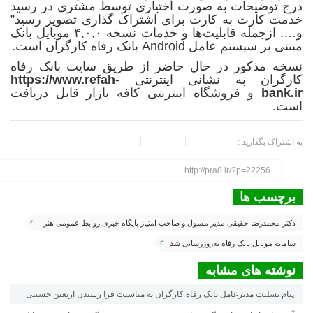
درج توضیحات به صورت اختیاری توسط مشتری در رسید
خدمت کارت به کارت برای اشتراک گذاری تصویر رسید”
و…. ازجمله قابلیت‌ها و خدمات نسخه ۴,۰,۰ موبایل بانک
مبتنی بر سیستم عامل Android بانک رفاه کارگران است.
نسخه مذکور در حال حاضر از طریق سایت بانک رفاه
کارگران به نشانی اینترنتی
https://www.refah-
bank.ir
و فروشگاه اینترنتی کافه بازار قابل دریافت
است.
به اشتراک بگذارید :
http://pra8.ir/?p=22256
برچسب ها
دکتر محمدرضا حقیقی مدیر مسول و صاحب امتیاز پایگاه خبری روابط عمومی هنر
هشتم
سامانه موبایل بانک رفاه به‌روزرسانی شد
نوشته های مشابه
پیام تسلیت مدیرعامل بانک رفاه کارگران به مناسبت فرا رسیدن اربعین حسینی