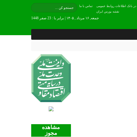
 در بانک اطلاعات روابط عمومی
تماس با ما
نقشه بورس ایران
جمعه, ۱۶ مرداد , ۱۴۰۵ | برابر با : 23 صفر 1448
مشاهده
مجوز