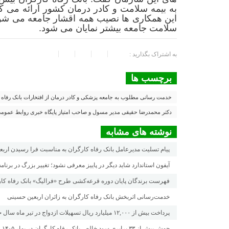
به بیمه سلامت و کادر درمان کشور ارائه می ک
این همکاری ها نصیب همه اقشار جامعه می شود 
سلامت جامعه بیشتر نمایان می شود.
به اشتراک بگذارید :
برچسب ها
خدمت رسانی مطلوب به جامعه پزشکی و کادر درمان از افتخارات بانک رفاه
دکتر محمدرضا حقیقی مدیر مسول و صاحب امتیاز پایگاه خبری روابط عموم
نوشته های مشابه
پیام تسلیت مدیرعامل بانک رفاه کارگران به مناسبت فرا رسیدن ارب
آیفون استاندارد شاید دیگر در پاییز معرفی نشود؛ تغییر بزرگ در برنام
فهرست برندگان پایان دوره قرعه‌کشی طرح «فرالیگ» بانک رفاه کار
خدمت‌رسانی اثربخش بانک رفاه کارگران به زائران اربعین حسینی
پرداخت بیش از ۱۲,۰۰۰ میلیارد ریال تسهیلات ازدواج در تیر ماه سال جاری توسط بانک رفاه کارگران
جهش بیش از ۳۳ برابری سود خالص بانک رفاه کارگران در بهار ۱۴۰۵