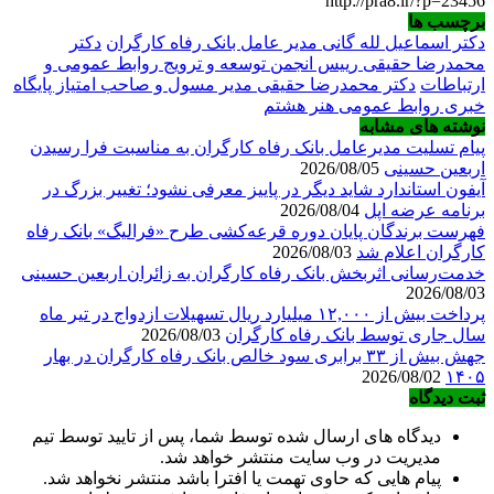
http://pra8.ir/?p=23456
برچسب ها
دکتر اسماعیل لله گانی مدیر عامل بانک رفاه کارگران
دکتر
محمدرضا حقیقی رییس انجمن توسعه و ترویج روابط عمومی و
ارتباطات
دکتر محمدرضا حقیقی مدیر مسول و صاحب امتیاز پایگاه
خبری روابط عمومی هنر هشتم
نوشته های مشابه
پیام تسلیت مدیرعامل بانک رفاه کارگران به مناسبت فرا رسیدن
اربعین حسینی
2026/08/05
آیفون استاندارد شاید دیگر در پاییز معرفی نشود؛ تغییر بزرگ در
برنامه عرضه اپل
2026/08/04
فهرست برندگان پایان دوره قرعه‌کشی طرح «فرالیگ» بانک رفاه
کارگران اعلام شد
2026/08/03
خدمت‌رسانی اثربخش بانک رفاه کارگران به زائران اربعین حسینی
2026/08/03
پرداخت بیش از ۱۲,۰۰۰ میلیارد ریال تسهیلات ازدواج در تیر ماه
سال جاری توسط بانک رفاه کارگران
2026/08/03
جهش بیش از ۳۳ برابری سود خالص بانک رفاه کارگران در بهار
2026/08/02
۱۴۰۵
ثبت دیدگاه
دیدگاه های ارسال شده توسط شما، پس از تایید توسط تیم
مدیریت در وب سایت منتشر خواهد شد.
پیام هایی که حاوی تهمت یا افترا باشد منتشر نخواهد شد.