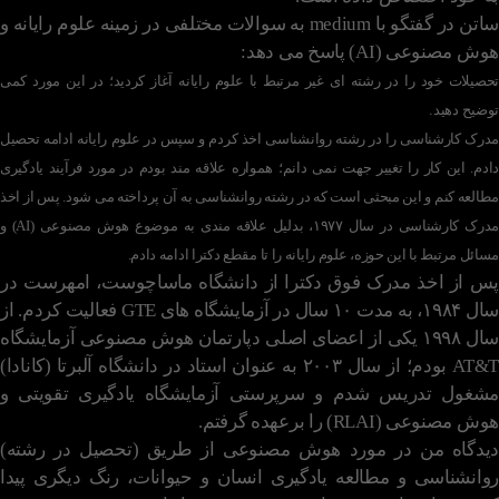
ساتن در گفتگو با medium به سوالات مختلفی در زمینه علوم رایانه و
هوش مصنوعی (AI) پاسخ می دهد:
تحصیلات خود را در رشته ای غیر مرتبط با علوم رایانه آغاز کردید؛ در این مورد کمی
توضیح دهید.
مدرک کارشناسی را در رشته روانشناسی اخذ کردم و سپس در علوم رایانه ادامه تحصیل
دادم. این کار را تغییر جهت نمی دانم؛ همواره علاقه مند بودم در مورد فرآیند یادگیری
مطالعه کنم و این مبحثی است که در رشته روانشناسی به آن پرداخته می شود. پس از اخذ
مدرک کارشناسی در سال ۱۹۷۷، بدلیل علاقه مندی به موضوع هوش مصنوعی (AI) و
مسائل مرتبط با این حوزه، علوم رایانه را تا مقطع دکترا ادامه دادم.
پس از اخذ مدرک فوق دکترا از دانشگاه ماساچوست، امهرست در
سال ۱۹۸۴، به مدت ۱۰ سال در آزمایشگاه های GTE فعالیت کردم. از
سال ۱۹۹۸ یکی از اعضای اصلی دپارتمان هوش مصنوعی آزمایشگاه
AT&T بودم؛ از سال ۲۰۰۳ به عنوان استاد در دانشگاه آلبرتا (کانادا)
مشغول تدریس شدم و سرپرستی آزمایشگاه یادگیری تقویتی و
هوش مصنوعی (RLAI) را برعهده گرفتم.
دیدگاه من در مورد هوش مصنوعی از طریق (تحصیل در رشته)
روانشناسی و مطالعه یادگیری انسان و حیوانات، رنگ دیگری پیدا