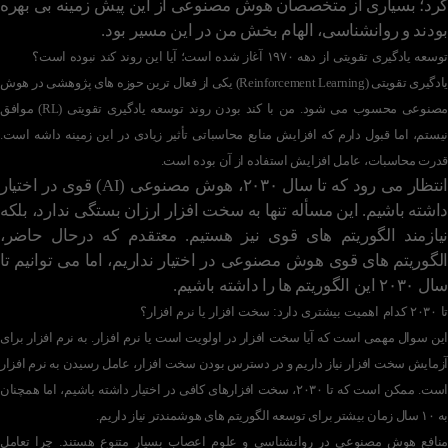
کرد؛ بسیاری از متخصصان هوش مصنوعی از این پیش زمینه بی بهره
بودند و روانشناسی، الهام بخش من در این مسیر بود.
توسعه یادگیری تقویتی از دهه ۱۹۷۰ آغاز شده است؛ آیا این روند کند نبوده است؟
یادگیری تقویتی (Reinforcement Learning) یکی از فعال ترین حوزه های پژوهشی در هوش
مصنوعی محسوب می شود. من با کند بودن روند توسعه یادگیری تقویتی (RL) موافق
نیستم، اما قبول دارم که افزایش منابع محاسباتی تأثیر زیادی در این زمینه داشه است.
قدرت محاسبات، عامل افزایش استفاده از آن بوده است.
انتظار می رود که تا سال ۲۰۳۰، هوش مصنوعی (AI) قوی در اختیار
داشته باشیم. این مسأله تنها به سخت افزار ارزان بستگی ندارد، بلکه
نیازمند الگوریتم های قوی نیز هستیم. معتقدم که درحال حاضر،
الگوریتم های قوی هوش مصنوعی در اختیار نداریم، اما می توانیم تا
سال ۲۰۳۰ این الگوریتم ها را داشته باشیم.
تا ۲۰۳۰ کدام اهمیت بیشتری دارد: سخت افزار یا نرم افزار؟
این سوال مهمی است که آیا سخت افزار در اولویت است یا نرم افزار. به نرم افزار برای
آزمایش سخت افزار نیاز داریم و در دسترس بودن سخت افزار، عامل رسیدن به نرم افزار
است. ممکن است که تا ۲۰۳۰، سخت افزارهای کافی در اختیار داشته باشیم، اما همچنان
به ۱۰ سال زمان بیشتر برای توسعه الگوریتم های هوشمندتر نیاز داریم.
منافع هوش مصنوعی در روانشناسی و علوم اعصاب بسیار متنوع هستند. چرا تعامل