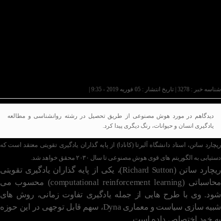
شناسه خبر : 3278 | تاریخ انتشار : 05 فوریه 2019 - 9:35 |
دیدگاهم در مورد هوش مصنوعی از طریق تحصیل در رشته روانشناسی و مطالعه
یادگیری انسان و حیوانات، رنگ دیگری پیدا کرد.
ریچارد ساتن، استاد دانشگاه آلبرتا (کانادا) از پایه گذاران یادگیری تقویتی معتقد است که
دستیابی به الگوریتم های قوی هوش مصنوعی
تا سال ۲۰۳۰ محقق خواهد شد.
ریچارد ساتن (Richard Sutton)، یکی از پایه گذاران یادگیری تقویتی
محاسباتی (computational reinforcement learning) محسوب می
شود. وی با طرح هایی از جمله یادگیری تفاوت زمانی، روش های
شبیه سازی سیاست و معماری Dyna، سهم قابل توجهی در این حوزه
به خود اختصاص داده است.