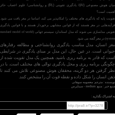
میان هوش مصنوعی (AI)/ یادگیری تقویتی (RL) و روانشناسی/ علوم اعصاب حائز
اهمیت است؟
تقویت پایه که یادگیری های مختلف را امکانپذیر می کند، اساسا در مغز یافت می شود.
فرآیندهایی در مغز هستند که از قوانین مشابهی برخوردار هستند و با قوانین یادگیری
تقویتی مدلسازی می شوند که مدل استاندارد سیستم جهانی (standard model of world
system) در مغز گفته می شود.
مغز انسان، مدل مناسب یادگیری روانشناختی و مطالعه رفتارهای
حیوانی است. در عین حال، این مدل بر مبنای یادگیری در شرایطی
است که قادر به برنامه ریزی باشید. همچنین یک مدل تقویت شده از
چگونگی برنامه ریزی و محل یادگیری توالی های مختلف است. با در
نظر گرفتن هر دو گزینه، محققان هوش مصنوعی تلاش می کنند تا
ذهن انسان را شکل داده و نقطه قوت آن را مشخص کنند.
نویسنده : مترجم: معصومه سوهانی
منبع خبر : منبع: medium - سیناپرس
به اشتراک بگذارید :
http://pra8.ir/?p=3278