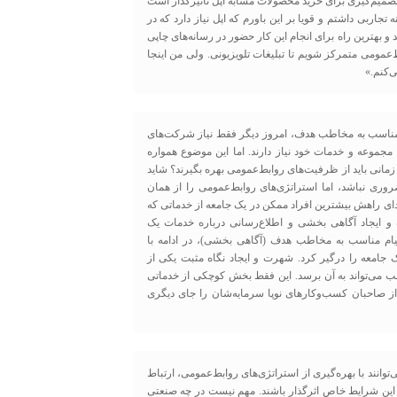
صمیم‌گیری برای خرید محصولات مشابه اپل تاثیرگذار است
تجاربی داشتم و قویا بر این باورم که اپل نیاز دارد که در
بهترین راه برای انجام این کار حضور در رسانه‌های چاپی
عمومی متمرکز شویم تا تبلیغات تلویزیونی. ولی من اینجا
ی‌کنم.»
 مناسب به مخاطب هدف، امروز دیگر فقط نیاز شرکت‌های
جموعه و خدمات خود نیاز دارند. اما این موضوع همواره
 زمانی باید از ظرفیت‌های روابط‌عمومی بهره بگیرند؟ شاید
وری نباشد، اما استراتژی‌های روابط‌عمومی را از همان
دای راهش بیشترین افراد ممکن در یک جامعه از خدماتی که
 ایجاد آگاهی بخشی و اطلاع‌رسانی درباره خدمات یک
 پیام مناسب به مخاطب هدف (آگاهی بخشی)، در ادامه با
جامعه را درگیر کرد. شهرت و ایجاد نگاه مثبت یکی از
ب می‌تواند به آن برسد. این فقط بخش کوچکی از خدماتی
از صاحبان کسب‌و‌کارهای نوپا سرمایه‌شان را جای دیگری
توانند با بهره‌گیری از استراتژی‌های روابط‌عمومی، ارتباط
ر این شرایط خاص اثرگذار باشند. مهم نیست در چه صنعتی