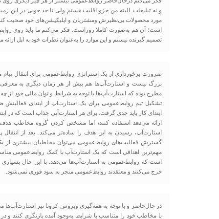
فکر می‌کنم درحال‌حاضر روابط‌عمومی بیشتر از هر چیز دیگری روی ت
و نه تبلیغات. البته من جزو اقلیت هستم ولی تا حد خوبی در این زمینه 
مورد محصولات بی‌نظیرش ومشتریان و اپلیکیشن‌های خود صحبت کند و 
است؛ آن هم به‌صورت کاملا روراست. فکر می‌کنم ما باید روی روابط‌
تصمیم گیرنده نیستم و این موارد را به‌عنوان نظرات خود به اپل ارائه م
ضرورت برخورداری از یک استراتژی روابط‌عمومی برای انتقال پیام
بزرگ نیست و استارت‌آپ‌ها هم بیش از هر زمان دیگری به معرفی م
مطرح بوده که استارت‌آپ‌ها با توجه به شرایط و توان مالی خود از چه
تشکیل تیم روابط‌عمومی برای یک استارت‌آپ از ابتدای فعالیتش ضر
ابتدای کار باید جدی گرفت. برای هر استارت‌آپی جذاب است که در ابت
ارائه می‌دهد استفاده کنند، اما مشخص کردن گروه مخاطب هدف و
استارت‌آپ، رسیدن به این هدف را ساده‌تر می‌کند. بعد از انتقال
گسترش فعالیت‌های روابط‌عمومی می‌توان مخاطبان بیشتری از یک 
مهم‌ترین اهدافی است که یک استارت‌آپ با کمک روابط‌عمومی مناس
است که روابط‌عمومی به استارت‌آپ‌ها می‌دهد. با این حال بسیاری 
خرج می‌کنند و معتقدند روابط‌عمومی منجر به سود فوری نمی‌شود.
در حال‌حاضر و با توجه به همه‌گیری ویروس کرونا نیز استارت‌آپ‌ها می‌
با مخاطب خود را متناسب با شرایط به‌وجود آمده بازنگری کنند و د