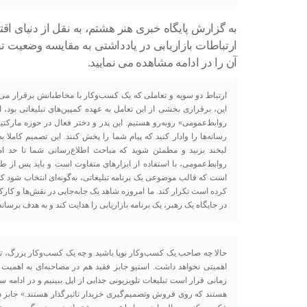
به گزارش پایگاه خبری هنر هشتم، به نقل از دنیای 
ارتباطات بازاریابی در یادداشتی به مقایسه وضعیت 
آن را در ادامه مشاهده می نمایید.
ارتباط دو سویه و تعاملی که یک کسب‌و‌کار با مخاطبانش برقرار می‌ک
این، برقراری بخشی از این تعامل به عهده کمپین‌های تبلیغاتی بود، 
روابط‌عمومی» روبه‌رو هستیم. این پدر و دختر فعال در حوزه مارکت
رسانه‌ها را وادار کنید که پیام شما را پخش کنند. این تصمیم کاملا ب
لبخند بزنید و مطمئن شوید که مباحث اطلاع‌رسانی شما تا حد امکان
روابط‌عمومی، با استفاده از ابزارهای متفاوت است و باید پس از طی 
است که قالب موضوعی یک برنامه تبلیغاتی، به‌گونه‌ای انتخاب شود ک
کرده است تکرار کند. ما امروزه شاهد یک جابه‌جایی در نقش‌ها و کارک
در جایگاه یک رهبر، یک برنامه‌ بازاریابی را هدایت کند و به هدف برساند
حالا چه صاحب یک کسب‌و‌کار نوپا باشید و چه یک کسب‌و‌کار بزرگ، ت
اهمیتی نخواهد داشت. استیو جابز فقید هم در مصاحبه‌ای به اهمیت 
زمانی قرار است تبلیغات تلویزیونی جذابی از اپل ببینیم و در ادامه 
هستند که روی فروش وتصمیم‌گیری خریدار تاثیرگذار هستند.» جابز 