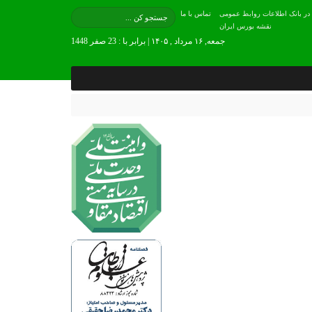
 در بانک اطلاعات روابط عمومی
تماس با ما
نقشه بورس ایران
جمعه, ۱۶ مرداد , ۱۴۰۵ | برابر با : 23 صفر 1448