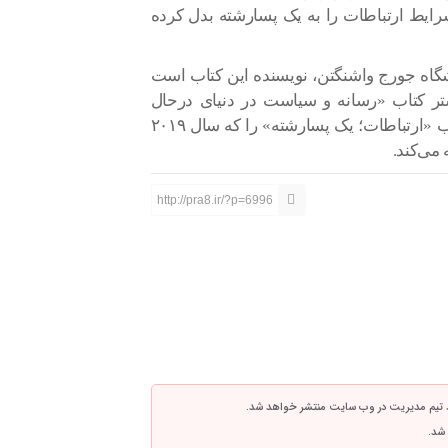
یط ارتباطات را به یک پسارشته بدل کرده
شگاه جورج واشنگتن، نویسنده این کتاب است
ر کتاب «رسانه و سیاست در دنیای درحال
جهانی‌شدن» را درپژوهشگاه ترجمه کرده این بار کتاب «ارتباطات؛ یک پسارشته» را که سال ۲۰۱۹
می‌کند.
http://pra8.ir/?p=6996
 تیم مدیریت در وب سایت منتشر خواهد شد.
 شد.