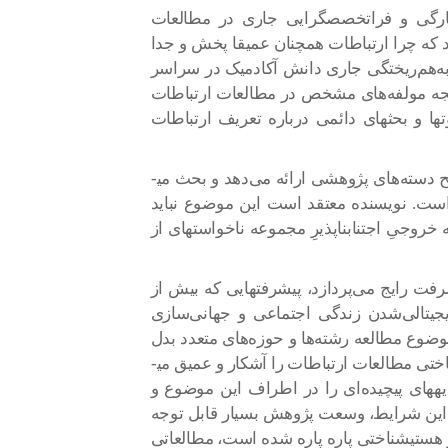
رگی و فراتخصص­گرایی جاری در مطالعات
رد که چرا ارتباطات همچنان عمیقا پخش و جدا
به‌هم‌ریختگی جاری دانش آکادمیک در سراسر
یجه مولفه‌های مشخص در مطالعات ارتباطات
­ها و بحث­های دائمی درباره تعریف ارتباطات
فصل دوم نقشه راهی از مطالعات ارتباطات با تشریح دسته‌­های پژوهشی ارائه می­‌دهد و بحث می­
است. نویسنده معتقد است این موضوع نباید
خروجیِ اجتناب­ناپذیرِ مجموعه­ ناخواسته­ای از
فت رایج می­‌پردازد، پیشرفت­هایی که بیش از
جیتالی‌شدن زندگی اجتماعی و جهانی‌سازی
ضوع مطالعه رشته‌­ها و حوزه­‌های متعدد بدل
می­شود، بیش از پیش (مسئله) فقدان هسته هستی‌­شناختی مطالعات ارتباطات را آشکار و عمیق می­
یه­های پیچیده‌ای را در اطراف این موضوع و
تن این شرایط، وسعت پژوهش بسیار قابل توجه
هستی­شناختی پاره پاره شده است، مطالعاتی