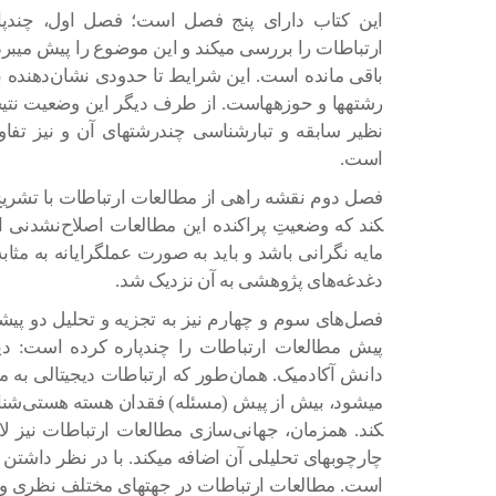
این کتاب دارای پنج فصل است؛ فصل اول، چندپا
ارتباطات را بررسی می­کند و این موضوع را پیش می­ب
باقی مانده است. این شرایط تا حدودی نشان‌دهنده 
رشته­ها و حوزه­هاست. از طرف دیگر این وضعیت نت
نظیر سابقه و تبارشناسی چندرشته­ای آن و نیز تفاوت
است.
کند که وضعیتِ پراکنده این مطالعات اصلاح‌نشدنی 
مایه نگرانی باشد و باید به صورت عمل­گرایانه به مثابه 
دغدغه‌­های پژوهشی به آن نزدیک شد.
فصل‌های سوم و چهارم نیز به تجزیه و تحلیل دو پیشر
پیش مطالعات ارتباطات را چندپاره کرده­ است: دی
دانش آکادمیک. همان‌طور که ارتباطات دیجیتالی به مو
کند. همزمان، جهانی‌سازی مطالعات ارتباطات نیز لا
چارچوب­های تحلیلی آن اضافه می­کند. با در نظر داش
است. مطالعات ارتباطات در جهت­های مختلف نظری و 