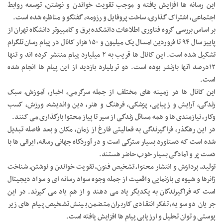
این رسانه ها افزایش یافته و موجب تقویت خواندن و نوشتن، توسعه روابط
اجتماعی، اشتراک گذاری، ساخت پروفایل و رزومه، گفتگو و مناظره شده است.
بر اساس بررسی گروه فناوری اطلاعات دانشکده برق و کامپیوتر دانشگاه تهران از
پاییز سال ۹۴ تا فروردین امسال یک میلیون و ۱۵۰ هزار کانال در پیام رسان تلگرام
تشکیل شده است. این کانال ها قریب به ۲ میلیارد پیام منتشر کرده اند و تنها
۱۲درصد آنها بازنشر بوده است. دو تریلیارد بازدید از این پیام ها انجام شده
است.
این کانال ها در زمینه های مختلف از جمله سرگرمی، اخبار، آموزش، سبک
زندگی، آرایش و زیبایی، پزشکی، فرهنگ و هنر، دین واندیشه، ورزش، کسب
وکار، نیازمندی ها و همه مسائل زندگی از سیر تا پیاز محتوا بارگذاری می کنند.
در این رهگذر، فراگیرندگی به فعالیتی فارغ از زمان، مکان و بعد فاصله تبدیل
شده است که دستاورد بسیار سترگی است و در آوردگاه جهانی رسانه، ایرانی ها با
دست پر و آمادگی بسیار خوب حاضر هستند.
تولید، پردازش و انتشار محتوا، تشخیص فنون، تقویت خواندن و نوشتن، شناخت
ژانرها و شیوه ی بازنمایی واقعیت از جمله وجوه سواد رسانه ای و سواد دیجیتال
است که فراگیرندگان به یکدیگر یاد می دهند و از هم یاد می گیرند. در این
جریان دو سویه، تفکر انتقادی کاربران متضمن بینش تشخیص پیام های زیر
پوستی و توان تحلیل و ارزیابی پیام ها افزایش یافته است.