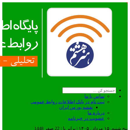
تماس با ما
ثبت نام در بانک اطلاعات روابط عمومی
نقشه بورس ایران
درباره ما
عضويت در خبرنامه
پنج شنبه, ۱۵ مرداد , ۱۴۰۵ | برابر با : 22 صفر 1448