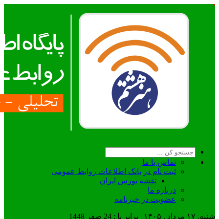
تماس با ما
ثبت نام در بانک اطلاعات روابط عمومی
نقشه بورس ایران
درباره ما
عضويت در خبرنامه
شنبه, ۱۷ مرداد , ۱۴۰۵ | برابر با : 24 صفر 1448