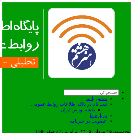
تماس با ما
ثبت نام در بانک اطلاعات روابط عمومی
نقشه بورس ایران
درباره ما
عضويت در خبرنامه
پنج شنبه, ۱۵ مرداد , ۱۴۰۵ | برابر با : 22 صفر 1448