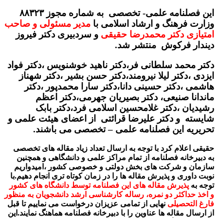
این فصلنامه علمی- تخصصی به شماره مجوز ۸۸۳۲۳
وزارت فرهنگ و ارشاد اسلامی با
مدیر مسئولی و صاحب
امتیازی دکتر محمدرضا حقیقی
و سردبیری دکتر فیروز
دیندار فرکوش منتشر شد.
دکتر محمد سلطانی فر،دکتر ناهید خوشنویس ،دکتر فواد
ایزدی ،دکتر لیلا نیرومند،دکتر حسن بشیر ،دکتر شهناز
هاشمی ،دکتر حسینی دانا،دکتر سارا محمدپور ،دکتر
ماندانا صنیعی، دکتر بصیریان جهرمی،دکتر اعظم
رشیدیان ،دکتر غلامحسین اسلامی فرد،دکتر بابک
شایسته و دکتر علیرضا قرائتی از اعضای هیئت علمی و
تحریریه این فصلنامه علمی – تخصصی می باشند.
حقیقی اعلام کرد با توجه به ارسال تعداد زیاد مقاله های تخصصی
به دبیرخانه فصلنامه از تمام مراکز علمی و دانشگاهی و همچنین
سازمان و شرکت های بخش دولتی و خصوصی کشور ،امیدواریم
نوبت داوری و پذیرش مقاله ها را در زمان کوتاه تری انجام دهیم.با
توجه به
پذیرش مقاله های این فصلنامه توسط دانشگاه های کشور
و اخذ حداکثر دو نمره، رساله کارشناسی ارشد دانشجویان به منظور
فارغ التحصیلی
نهایی از تمامی عزیزان درخواست می نماییم تا قبل
از ارسال مقاله ها عناوین را با دبیرخانه فصلنامه هماهنگ نمایند.این