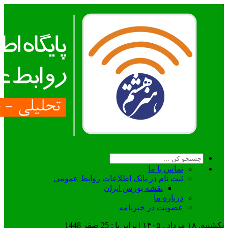
تماس با ما
ثبت نام در بانک اطلاعات روابط عمومی
نقشه بورس ایران
درباره ما
عضويت در خبرنامه
یکشنبه, ۱۸ مرداد , ۱۴۰۵ | برابر با : 25 صفر 1448