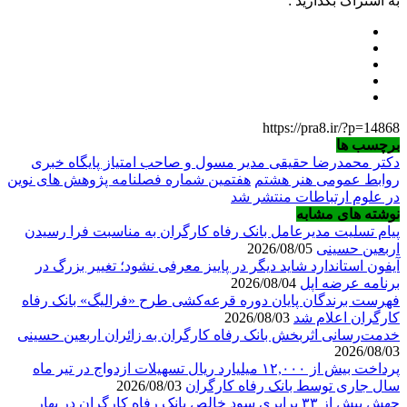
به اشتراک بگذارید :
https://pra8.ir/?p=14868
برچسب ها
دکتر محمدرضا حقیقی مدیر مسول و صاحب امتیاز پایگاه خبری
روابط عمومی هنر هشتم
هفتمین شماره فصلنامه پژوهش های نوین
در علوم ارتباطات منتشر شد
نوشته های مشابه
پیام تسلیت مدیرعامل بانک رفاه کارگران به مناسبت فرا رسیدن
اربعین حسینی
2026/08/05
آیفون استاندارد شاید دیگر در پاییز معرفی نشود؛ تغییر بزرگ در
برنامه عرضه اپل
2026/08/04
فهرست برندگان پایان دوره قرعه‌کشی طرح «فرالیگ» بانک رفاه
کارگران اعلام شد
2026/08/03
خدمت‌رسانی اثربخش بانک رفاه کارگران به زائران اربعین حسینی
2026/08/03
پرداخت بیش از ۱۲,۰۰۰ میلیارد ریال تسهیلات ازدواج در تیر ماه
سال جاری توسط بانک رفاه کارگران
2026/08/03
جهش بیش از ۳۳ برابری سود خالص بانک رفاه کارگران در بهار