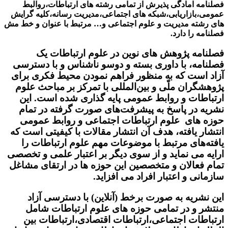
فصلنامه امادگی پذیرش از تمامی رشته های ارتباطات،روالبط
عمومی،بازاریابی،شبکه های اجتماعی،مدیریت رسانه،کلیه گرایش
های رشته مدیریت و علوم اجتماعی و… مرتبط با عنوان و خط مش
فصلنامه را دارد.
فصلنامه پژوهش های نوین در علوم ارتباطات یک
فصلنامه، با داوری بسته و دوسو ناشناس و با دسترسی
آزاد است که به منظور فراهم نمودن محیط فکری برای
پژوهشگران ملّی و بین‌المللی با تمرکز بر مباحث علوم
ارتباطات و روابط عمومی پایه گذاری شده است. این
نشریه در پاسخ به پیشرفت‌های صورت گرفته در تمام
حوزه های علوم ارتباطات اجتماعی و روابط عمومی
انتشار یافته، هدف آن انتشار مقالات با کیفیتی است که
یافته‌های مرتبط با موضوعات مهم علوم ارتباطات را
ارایه می‌ نماید و از سوی دیگر بر اعتبار علمی و تخصصی
تمام فعالان و متخصصین این حوزه ها در ارتقای مشاغل
سازمانی و اعتبار افراد می افزاید.
این نشریه به صورت برخط (آنلاین) با دسترسی آزاد
منتشر و در تمامی حوزه های علوم ارتباطات شامل
ارتباطات اجتماعی،ارتباطات اقتصادی،ارتباطات بین