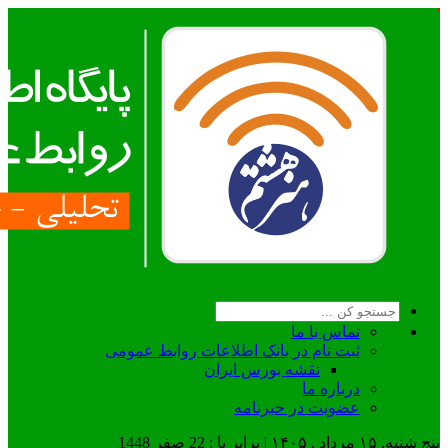
تماس با ما
ثبت نام در بانک اطلاعات روابط عمومی
نقشه بورس ایران
درباره ما
عضويت در خبرنامه
پنج شنبه, ۱۵ مرداد , ۱۴۰۵ | برابر با : 22 صفر 1448