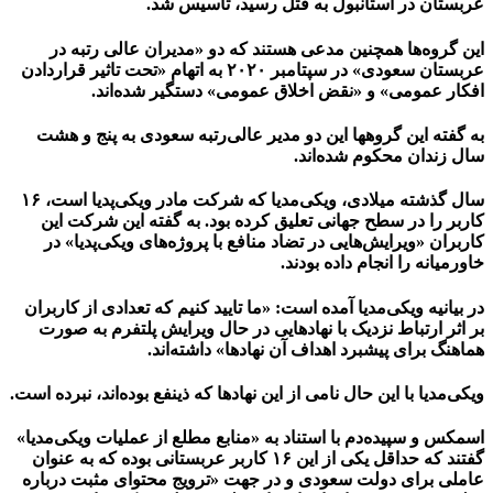
عربستان در استانبول به قتل رسید، تأسیس شد.
این گروه‌ها همچنین مدعی هستند که دو «مدیران عالی رتبه در
عربستان سعودی» در سپتامبر ۲۰۲۰ به اتهام «تحت تاثیر قراردادن
افکار عمومی» و «نقض اخلاق عمومی» دستگیر شده‌اند.
به گفته این گروهها این دو مدیر عالی‌رتبه سعودی به پنج و هشت
سال زندان محکوم شده‌اند.
سال گذشته میلادی، ویکی‌مدیا که شرکت مادر ویکی‌پدیا است، ۱۶
کاربر را در سطح جهانی تعلیق کرده بود. به گفته این شرکت این
کاربران «ویرایش‌هایی در تضاد منافع با پروژه‌های ویکی‌پدیا» در
خاورمیانه را انجام داده بودند.
در بیانیه ویکی‌مدیا آمده است: «ما تایید کنیم که تعدادی از کاربران
بر اثر ارتباط نزدیک با نهادهایی در حال ویرایش پلتفرم به صورت
هماهنگ برای پیشبرد اهداف آن نهادها» داشته‌اند.
ویکی‌مدیا با این حال نامی از این نهادها که ذینفع بوده‌اند، نبرده است.
اسمکس و سپیده‌دم با استناد به «منابع مطلع از عملیات ویکی‌مدیا»
گفتند که حداقل یکی از این ۱۶ کاربر عربستانی بوده‌ که به عنوان
عاملی برای دولت سعودی و در جهت «ترویج محتوای مثبت درباره