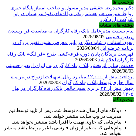
برچسب ها
دکتر محمدرضا حقیقی مدیر مسول و صاحب امتیاز پایگاه خبری
روابط عمومی هنر هشتم
ویکی‌پدیا ادعای نفوذ عربستان در این
شرکت را رد کرد
نوشته های مشابه
پیام تسلیت مدیرعامل بانک رفاه کارگران به مناسبت فرا رسیدن
اربعین حسینی
2026/08/05
آیفون استاندارد شاید دیگر در پاییز معرفی نشود؛ تغییر بزرگ در
برنامه عرضه اپل
2026/08/04
فهرست برندگان پایان دوره قرعه‌کشی طرح «فرالیگ» بانک رفاه
کارگران اعلام شد
2026/08/03
خدمت‌رسانی اثربخش بانک رفاه کارگران به زائران اربعین حسینی
2026/08/03
پرداخت بیش از ۱۲,۰۰۰ میلیارد ریال تسهیلات ازدواج در تیر ماه
سال جاری توسط بانک رفاه کارگران
2026/08/03
جهش بیش از ۳۳ برابری سود خالص بانک رفاه کارگران در بهار
2026/08/02
۱۴۰۵
ثبت دیدگاه
دیدگاه های ارسال شده توسط شما، پس از تایید توسط تیم
مدیریت در وب سایت منتشر خواهد شد.
پیام هایی که حاوی تهمت یا افترا باشد منتشر نخواهد شد.
پیام هایی که به غیر از زبان فارسی یا غیر مرتبط باشد منتشر
نخواهد شد.