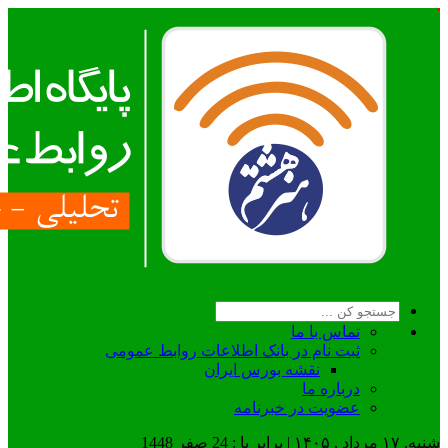
تماس با ما
ثبت نام در بانک اطلاعات روابط عمومی
نقشه بورس ایران
درباره ما
عضويت در خبرنامه
شنبه, ۱۷ مرداد , ۱۴۰۵ | برابر با : 24 صفر 1448