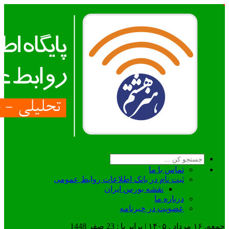
تماس با ما
ثبت نام در بانک اطلاعات روابط عمومی
نقشه بورس ایران
درباره ما
عضويت در خبرنامه
جمعه, ۱۶ مرداد , ۱۴۰۵ | برابر با : 23 صفر 1448