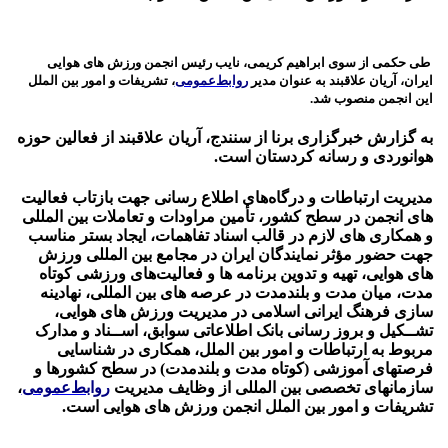
طی حکمی از سوی ابراهیم کریمی، نایب رئیس انجمن ورزش های هوایی
ایران، آریان علاقبند به عنوان مدیر
روابط‌عمومی
، تشریفات و امور بین الملل
این انجمن منصوب شد.
به گزارش خبرگزاری برنا از سنندج، آریان علاقبند از فعالین حوزه
هوانوردی و رسانه کردستان است.
مدیریت ارتباطات و درگاه‌های اطلاع رسانی جهت بازتاب فعالیت
های انجمن در سطح کشور، تأمین مراودات و تعاملات بین المللی
و همکاری های لازم در قالب اسناد تفاهمات، ایجاد بستر مناسب
جهت حضور مؤثر نمایندگان ایران در مجامع بین المللی ورزش
های هوایی، تهیه و تدوین برنامه ها و فعالیت‌های ورزشی کوتاه
مدت، میان مدت و بلندمدت در عرصه های بین المللی، نهادینه
سازی فرهنگ ایرانی اسلامی در مدیریت ورزش های هوایی،
تشــکیل و بروز رسانی بانک اطلاعاتی سوابق، اســناد و مدارک
مربوط به ارتباطات و امور بین الملل، همکاری در شناسایی
فرصتهای آموزشی (کوتاه مدت و بلندمدت) در سطح کشورها و
سازمانهای تخصصی بین المللی از وظایف مدیریت
روابط‌عمومی
،
تشریفات و امور بین الملل انجمن ورزش های هوایی است.