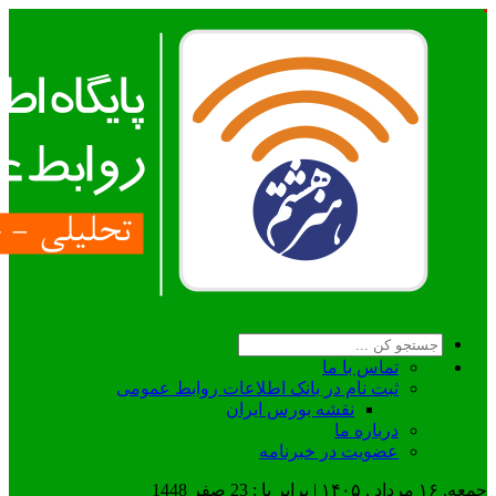
تماس با ما
ثبت نام در بانک اطلاعات روابط عمومی
نقشه بورس ایران
درباره ما
عضويت در خبرنامه
جمعه, ۱۶ مرداد , ۱۴۰۵ | برابر با : 23 صفر 1448