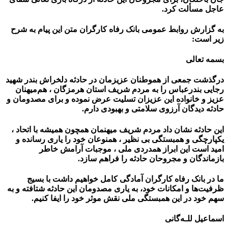
عاجل مسألت کرد.
به گزارش روابط عمومی بانک رفاه کارگران متن این پیام به شرح
زیر است:
بسمه تعالی
درگذشت جمعی از هموطنان عزیزمان در حادثه دلخراش بندر شهید
رجایی بندرعباس را به مردم شریف استان هرمزگان ، هم‌میهنان
عزیز و خانواده این عزیزان تسلیت عرض نموده و برای مصدومان و
حادثه دیدگان آرزوی سلامتی و بهبودی دارم.
این حادثه نشان داد مردم شریف میهنمان همچون همیشه با اتحاد ،
یکپارچگی و همبستگی بی نظیر ، همنوعان خود را یاری رسانده و
امید است این ابراز همدردی ملی ، موجبات آرامش خاطر
بازماندگان و مجروحان حادثه را فراهم سازد.
ما در بانک رفاه کارگران آمادگی کامل خواهیم داشت با بسیج
ظرفیت‌ها و امکانات خود، به یاری مصدومان این حادثه شتافته و به
سهم خود در این همبستگی ملی نقش موثر خود را ایفا کنیم.
اسماعیل للـه‌گانی