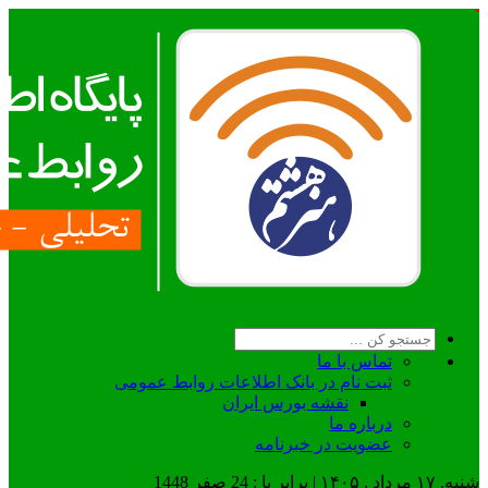
تماس با ما
ثبت نام در بانک اطلاعات روابط عمومی
نقشه بورس ایران
درباره ما
عضويت در خبرنامه
شنبه, ۱۷ مرداد , ۱۴۰۵ | برابر با : 24 صفر 1448