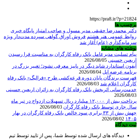
https://pra8.ir/?p=21824
برچسب ها
دکتر محمدرضا حقیقی مدیر مسول و صاحب امتیاز پایگاه خبری
روابط عمومی هنر هشتم
فروش اوراق گواهی سپرده مدت‌دار ویژه
سرمایه‌گذاری (عام) آغاز شد
نوشته های مشابه
پیام تسلیت مدیرعامل بانک رفاه کارگران به مناسبت فرا رسیدن
اربعین حسینی
2026/08/05
آیفون استاندارد شاید دیگر در پاییز معرفی نشود؛ تغییر بزرگ در
برنامه عرضه اپل
2026/08/04
فهرست برندگان پایان دوره قرعه‌کشی طرح «فرالیگ» بانک رفاه
کارگران اعلام شد
2026/08/03
خدمت‌رسانی اثربخش بانک رفاه کارگران به زائران اربعین حسینی
2026/08/03
پرداخت بیش از ۱۲,۰۰۰ میلیارد ریال تسهیلات ازدواج در تیر ماه
سال جاری توسط بانک رفاه کارگران
2026/08/03
جهش بیش از ۳۳ برابری سود خالص بانک رفاه کارگران در بهار
2026/08/02
۱۴۰۵
ثبت دیدگاه
دیدگاه های ارسال شده توسط شما، پس از تایید توسط تیم