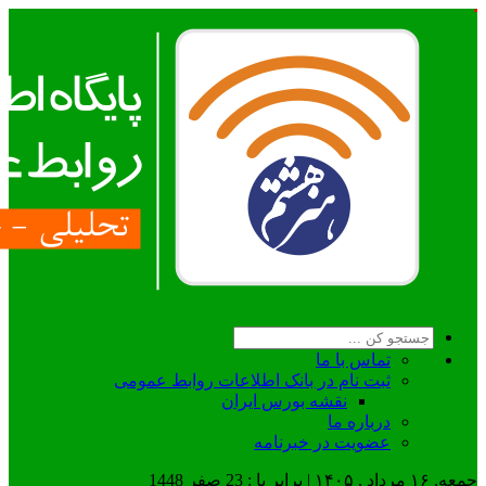
تماس با ما
ثبت نام در بانک اطلاعات روابط عمومی
نقشه بورس ایران
درباره ما
عضويت در خبرنامه
جمعه, ۱۶ مرداد , ۱۴۰۵ | برابر با : 23 صفر 1448