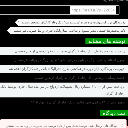
https://pra8.ir/?p=22034
پذیرندگان برتر اردیبهشت ماه طرح "پذیرنده‌شو" بانک رفاه کارگران مشخص شدند
دکتر محمدرضا حقیقی مدیر مسول و صاحب امتیاز پایگاه خبری روابط عمومی هنر هشتم
نوشته های مشابه
پیام تسلیت مدیرعامل بانک رفاه کارگران به مناسبت فرا رسیدن اربعین حسینی
آیفون استاندارد شاید دیگر در پاییز معرفی نشود؛ تغییر بزرگ در برنامه عرضه اپل
فهرست برندگان پایان دوره قرعه‌کشی طرح «فرالیگ» بانک رفاه کارگران اعلام شد
خدمت‌رسانی اثربخش بانک رفاه کارگران به زائران اربعین حسینی
پرداخت بیش از ۱۲,۰۰۰ میلیارد ریال تسهیلات ازدواج در تیر ماه سال جاری توسط بانک
رفاه کارگران
جهش بیش از ۳۳ برابری سود خالص بانک رفاه کارگران در بهار ۱۴۰۵
ثبت دیدگاه
دیدگاه های ارسال شده توسط شما، پس از تایید توسط تیم مدیریت در وب سایت منتشر