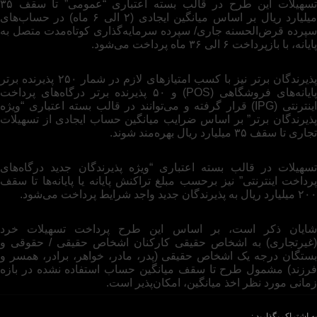
تسهیلات این طرح در قالب بسته اعتباری “عمومی” تا سقف ۳۵
میلیارد ریال بر اساس میانگین ایجادی (۲ الی ۶ ماه) در حساب‌های
سپرده قرض‌الحسنه جاری/ سپرده سرمایه‌گذاری کوتاه‌مدت متصل به
پایانه، با بازپرداخت ۶ الی ۳۶ ماه پرداخت می‌شود.
پذیرندگان برتر نیز با کسب امتیازهای لازم در شمار ۲۵۰ پذیرنده برتر
پایانه‌های فروشگاهی (POS) و ۵۰ پذیرنده برتر درگاه‌های پرداخت
اینترنتی (IPG) قرار گرفته و می‌توانند در قالب بسته اعتباری “ویژه
پذیرندگان برتر” بر اساس ضرایب میانگین حساب ایجادی از تسهیلات
تجاری تا سقف ۳۵ میلیارد ریال بهره‌مند شوند.
تسهیلات در قالب بسته اعتباری “ویژه پذیرندگان جدید درگاه‌های
پرداخت اینترنتی” نیز برحسب مبلغ تراکنش پایانه یا پایانه‌ها تا سقف
۲۰۰ میلیارد ریال به پذیرندگان جدید واجد شرایط پرداخت می‌شود.
شایان ذکر است، بر اساس این طرح پرداخت تسهیلات خرد
(غیرتجاری) به اشخاص حقیقی کارکنان اشخاص حقیقی / حقوقی و
بستگان درجه یک اشخاص حقیقی (پدر، مادر، خواهر، برادر، همسر و
فرزند) مشمول طرح تا سقف میانگین حساب استفاده نشده در بازه
زمانی مورد نظر اخذ میانگین، امکان‌پذیر است.
به اشتراک بگذارید :