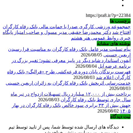
https://pra8.ir/?p=22384
برچسب ها
چمجموعه ورزشی کارگری صدرا با حمایت مالی بانک رفاه کارگران
افتتاح شد
دکتر محمدرضا حقیقی مدیر مسول و صاحب امتیاز پایگاه
خبری روابط عمومی هنر هشتم
نوشته های مشابه
پیام تسلیت مدیرعامل بانک رفاه کارگران به مناسبت فرا رسیدن
اربعین حسینی
2026/08/05
آیفون استاندارد شاید دیگر در پاییز معرفی نشود؛ تغییر بزرگ در
برنامه عرضه اپل
2026/08/04
فهرست برندگان پایان دوره قرعه‌کشی طرح «فرالیگ» بانک رفاه
کارگران اعلام شد
2026/08/03
خدمت‌رسانی اثربخش بانک رفاه کارگران به زائران اربعین حسینی
2026/08/03
پرداخت بیش از ۱۲,۰۰۰ میلیارد ریال تسهیلات ازدواج در تیر ماه
سال جاری توسط بانک رفاه کارگران
2026/08/03
جهش بیش از ۳۳ برابری سود خالص بانک رفاه کارگران در بهار
2026/08/02
۱۴۰۵
ثبت دیدگاه
دیدگاه های ارسال شده توسط شما، پس از تایید توسط تیم
مدیریت در وب سایت منتشر خواهد شد.