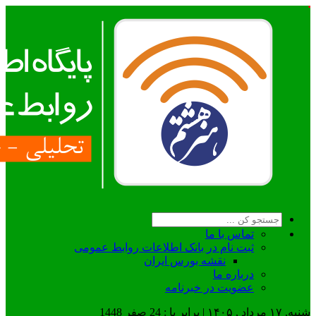
تماس با ما
ثبت نام در بانک اطلاعات روابط عمومی
نقشه بورس ایران
درباره ما
عضويت در خبرنامه
شنبه, ۱۷ مرداد , ۱۴۰۵ | برابر با : 24 صفر 1448