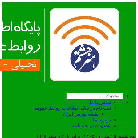
تماس با ما
ثبت نام در بانک اطلاعات روابط عمومی
نقشه بورس ایران
درباره ما
عضويت در خبرنامه
پنج شنبه, ۱۵ مرداد , ۱۴۰۵ | برابر با : 22 صفر 1448