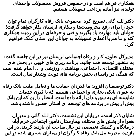
همکاری فراهم است و در خصوص فروش محصولات واحدهای
تولیدی نیز آماده پرداخت تسهیلات هستیم.
دکتر للـه گانی تصریح کرد: مجموعه بانک رفاه کارگران تمام توان
خود را برای رفع محرومیت‌ها و بیکاری لرستان بکار خواهد گرفت؛
جوانان باید مهارت یاد بگیرند و فنی و حرفه‌ای در این زمینه همکاری
کند و ما هم با اعطای تسهیلات به جوانان این استان کمک خواهیم
کرد.
مدیرکل تعاون، کار و رفاه اجتماعی لرستان نیز در این جلسه گفت:
به منظور توسعه همه جانبه، برنامه ریزی های خوبی در بخش های
مختلف اقتصادی، اجتماعی، بهداشتی، ورزشی و … انجام شده است
که همگی در راستای تحفق برنامه های دولت وشعار سال است.
دکتر توصیفیان افزود: ما قدردان حمایت ها و تعامل مثبت بانک رفاه
به عنوان بانکی تجاری و اجتماعی هستیم که تا کنون خدمات
شایسته ای به شهروندان ارائه داده است، انتظار داریم که این بانک
بیش از پیش در برنامه های توسعه ای استان حضور داشته باشد.
شایان ذکر است، در پایان این نشست، دکتر لـله گانی و مدیران
همراه از بخش های مختلف بیمارستان تامین اجتماعی خرم آباد،
درمانگاه و کلینیک تخصصی در حال ساخت آن بازدید کردند. در این
بازدید، مدیرعامل بانک رفاه کارگران از بیماران بستری شده در این