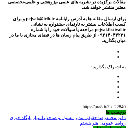
مقالات برگزیده در نشریه های علمی -پژوهشی و علمی-تخصصی
معتبر منتشر خواهد شد.
برای ارسال مقاله ها به آدرس رایانامه pejvak@irib.ir و برای
کسب اطلاعات بیشتر به تارنمای جشنواره به نشانی
pejvakfestival.ir مراجعه یا سوالات خود را با شماره
۰۹۲۱۴۰۴۳۲۳۱ از طریق پیام رسان ها در فضای مجازی با ما در
میان بگذارید.
به اشتراک بگذارید :
https://pra8.ir/?p=22840
برچسب ها
دکتر محمدرضا حقیقی مدیر مسول و صاحب امتیاز پایگاه خبری
روابط عمومی هنر هشتم