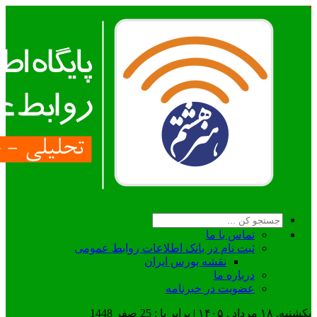
تماس با ما
ثبت نام در بانک اطلاعات روابط عمومی
نقشه بورس ایران
درباره ما
عضويت در خبرنامه
یکشنبه, ۱۸ مرداد , ۱۴۰۵ | برابر با : 25 صفر 1448