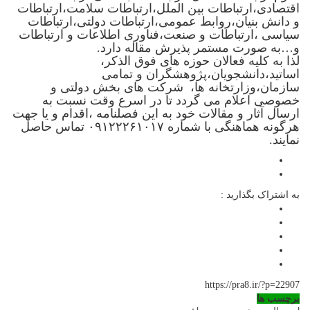
اقتصادی،ارتباطات بین الملل،ارتباطات سلامت،ارتباطات
و دانش بنیان،روابط عمومی،ارتباطات دولتی،ارتباطات
سیاسی ،ارتباطات و صنعت،فناوری اطلاعات و ارتباطات
و…به صورت مستمر پذیرش مقاله دارد.
لذا به کلیه فعالان حوزه های فوق الذکر،
اساتید،دانشجویان،پژوهشگران و تمامی
سازمان،وزارتخانه ها، شرکت های بخش دولتی و
خصوصی اعلام می گردد تا در اسرع وقت نسبت به
ارسال آثار و مقالات خود به این فصلنامه ،اقدام و یا جهت
هرگونه هماهنگی با شماره ۰۹۱۲۲۲۶۱۰۱۷ تماس حاصل
نمایند.
به اشتراک بگذارید :
https://pra8.ir/?p=22907
برچسب ها