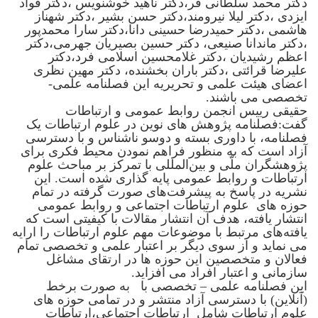
دکتر محمد سلطانی فر،دکتر ناهید خوشنویس ،دکتر فواد
ایزدی ،دکتر لیلا نیرومند،دکتر حسن بشیر ،دکتر شهناز
هاشمی ،دکتر حمیدرضا حسینی دانا،دکتر سارا محمدپور
،دکتر ماندانا صنیعی، دکتر حسین بصیریان جهرمی،دکتر
اعظم رشیدیان ،دکتر غلامحسین اسلامی فرد،دکتر
علیرضا قرائتی ،دکتر باران بخشنده، دکتر مهین نظری
اعضای هیئت علمی و تحریریه این فصلنامه علمی-
تخصصی می باشند.
حقیقی رییس انجمن روابط عمومی و ارتباطات
گفت:فصلنامه پژوهش های نوین در علوم ارتباطات یک
فصلنامه، با داوری بسته و دوسو ناشناس و با دسترسی
آزاد است که به منظور فراهم نمودن محیط فکری برای
پژوهشگران ملّی و بین‌المللی با تمرکز بر مباحث علوم
ارتباطات و روابط عمومی پایه گذاری شده است. این
نشریه در پاسخ به پیشرفت‌های صورت گرفته در تمام
حوزه های علوم ارتباطات اجتماعی و روابط عمومی
انتشار یافته، هدف آن انتشار مقالات با کیفیتی است که
یافته‌های مرتبط با موضوعات مهم علوم ارتباطات را ارایه
می‌ نماید و از سوی دیگر بر اعتبار علمی و تخصصی تمام
فعالان و متخصصین این حوزه ها در ارتقای مشاغل
سازمانی و اعتبار افراد می افزاید.
این فصلنامه علمی – تخصصی با به صورت برخط
(آنلاین) با دسترسی آزاد منتشر و در تمامی حوزه های
علوم ارتباطات شامل ارتباطات اجتماعی،ارتباطات