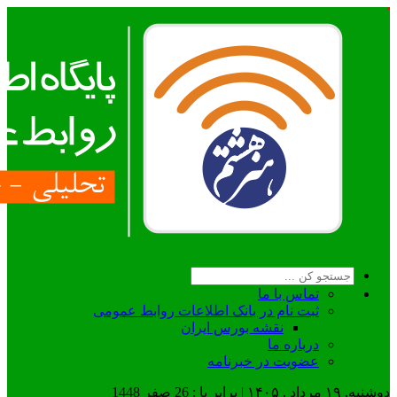
تماس با ما
ثبت نام در بانک اطلاعات روابط عمومی
نقشه بورس ایران
درباره ما
عضويت در خبرنامه
دوشنبه, ۱۹ مرداد , ۱۴۰۵ | برابر با : 26 صفر 1448