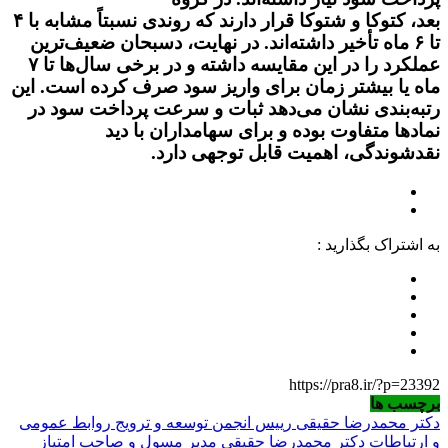
بعد،
کتوکا
و
شتوکا
قرار دارند که روندی نسبتاً مشابه با
۴
تا ۶ ماه تأخیر
داشته‌اند. در نهایت،
دسبحان
ضعیف‌ترین
عملکرد را در این مقایسه داشته و در برخی سال‌ها تا
۷
ماه یا بیشتر
زمان برای واریز سود صرف کرده است. این
رتبه‌بندی نشان می‌دهد ثبات و سرعت پرداخت سود در
نمادها متفاوت بوده و برای سهامداران با دید
نقدشوندگی، اهمیت قابل توجهی دارد.
به اشتراک بگذارید :
https://pra8.ir/?p=23392
برچسب ها
دکتر محمدرضا حقیقی رییس انجمن توسعه و ترویج روابط عمومی
و ارتباطات
دکتر محمدرضا حقیقی مدیر مسول و صاحب امتیاز