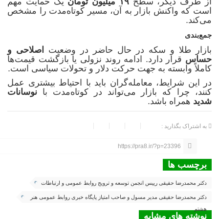
از طرف دیگر، سطح
۱۹ میلیون تومان
یک حمایت مهم
است که واکنش بازار به آن، مسیر کوتاه‌مدت را مشخص
می‌کند.
جمع‌بندی
بازار طلا و سکه در حال حاضر در وضعیت
اصلاحی و
حساس
قرار دارد. ادامه روند نزولی یا بازگشت قیمت‌ها
کاملاً وابسته به جهت حرکت دلار و تحولات سیاسی است.
در این شرایط، معامله‌گران باید با احتیاط بیشتری عمل
کنند، چرا که بازار می‌تواند در کوتاه‌مدت با
نوسانات
شدید
همراه باشد.
به اشتراک بگذارید :
https://pra8.ir/?p=23396
برچسب ها
دکتر محمدرضا حقیقی رییس انجمن توسعه و ترویج روابط عمومی و ارتباطات
دکتر محمدرضا حقیقی مدیر مسول و صاحب امتیاز پایگاه خبری روابط عمومی هنر
هشتم
نوشته های مشابه