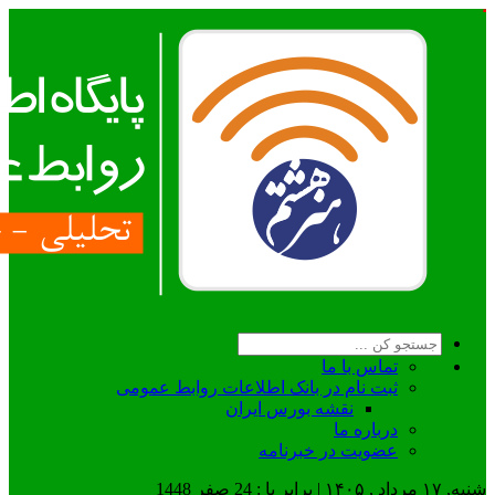
تماس با ما
ثبت نام در بانک اطلاعات روابط عمومی
نقشه بورس ایران
درباره ما
عضويت در خبرنامه
شنبه, ۱۷ مرداد , ۱۴۰۵ | برابر با : 24 صفر 1448