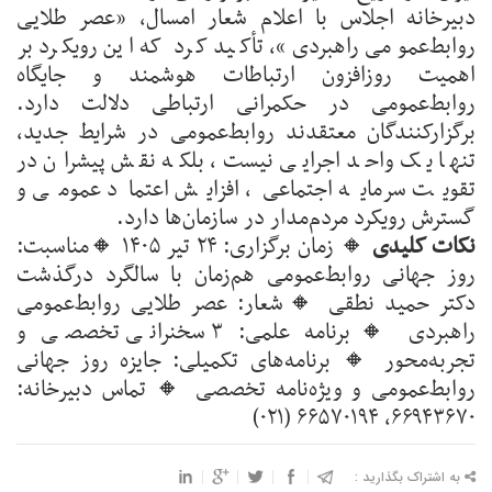
دبیرخانه اجلاس با اعلام شعار امسال، «عصر طلایی
روابط‌عمومی راهبردی»، تأکید کرد که این رویکرد بر
اهمیت روزافزون ارتباطات هوشمند و جایگاه
روابط‌عمومی در حکمرانی ارتباطی دلالت دارد.
برگزارکنندگان معتقدند روابط‌عمومی در شرایط جدید،
تنها یک واحد اجرایی نیست، بلکه نقش پیشران در
تقویت سرمایه اجتماعی، افزایش اعتماد عمومی و
گسترش رویکرد مردم‌مدار در سازمان‌ها دارد.
نکات کلیدی
🔸 زمان برگزاری: ۲۴ تیر ۱۴۰۵
🔸مناسبت:
روز جهانی روابط‌عمومی هم‌زمان با سالگرد درگذشت
دکتر حمید نطقی
🔸شعار: عصر طلایی روابط‌عمومی
راهبردی
🔸برنامه علمی: ۳ سخنرانی تخصصی و
تجربه‌محور
🔸 برنامه‌های تکمیلی: جایزه روز جهانی
روابط‌عمومی و ویژه‌نامه تخصصی
🔸 تماس دبیرخانه:
۶۶۹۴۳۶۷۰، ۶۶۵۷۰۱۹۴ (۰۲۱)
به اشتراک بگذارید :