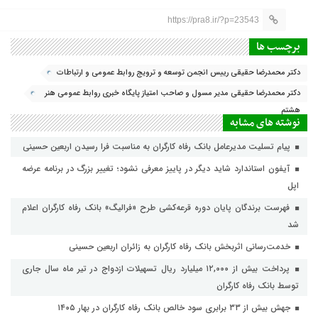
https://pra8.ir/?p=23543
برچسب ها
دکتر محمدرضا حقیقی رییس انجمن توسعه و ترویج روابط عمومی و ارتباطات
دکتر محمدرضا حقیقی مدیر مسول و صاحب امتیاز پایگاه خبری روابط عمومی هنر
هشتم
نوشته های مشابه
پیام تسلیت مدیرعامل بانک رفاه کارگران به مناسبت فرا رسیدن اربعین حسینی
آیفون استاندارد شاید دیگر در پاییز معرفی نشود؛ تغییر بزرگ در برنامه عرضه
اپل
فهرست برندگان پایان دوره قرعه‌کشی طرح «فرالیگ» بانک رفاه کارگران اعلام
شد
خدمت‌رسانی اثربخش بانک رفاه کارگران به زائران اربعین حسینی
پرداخت بیش از ۱۲,۰۰۰ میلیارد ریال تسهیلات ازدواج در تیر ماه سال جاری
توسط بانک رفاه کارگران
جهش بیش از ۳۳ برابری سود خالص بانک رفاه کارگران در بهار ۱۴۰۵