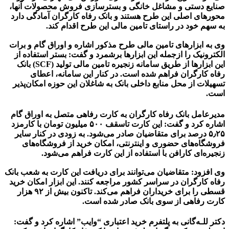
صنایع دستی و مشاغل خانگی و بسترسازی فروش محصولات آنها،
محورهای اصلی این طرح هستند و بانک رفاه کارگران آمادگی دارد
به سهم خود در راستای تامین مالی این طرح اقدام کند.
وی به ابزارهای تامین مالی طرح مذکور اشاره و اوراق گام و برات
الکترونیک را ازجمله این ابزارها برشمرد و گفت: بستر استفاده از
این ابزارها از طریق سامانه زنجیره تامین مالی تولید (SCF) بانک
رفاه کارگران فراهم شده است. در کنار این سامانه، اعطای
تسهیلات از محل منابع داخلی بانک به شاغلان این حوزه امکان‌پذیر
است.
مدیرعامل بانک رفاه کارگران به کارت رفاهی متصل به اوراق گام
اشاره کرد و گفت: این کارت تاسقف ۵۰۰ میلیون تومان با کارمزد
۵٫۲۵ درصد برای متقاضیان صادر می‌شود. به زودی در کنار سایر
فروشگاه‌های حضوری و اینترنتی، امکان خرید از فروشگاه‌های
زنجیره‌ای کارافن با استفاده از این کارت فراهم می‌شود.
وی افزود: متقاضیان می‌توانند برای دریافت این کارت به شعب بانک
رفاه کارگران در سراسر کشور مراجعه کنند. این ابزار امکان خرید
قسطی را برای خریداران فراهم می‌کند. تاکنون بیش از ۹۲ هزار
کارت رفاهی از سوی بانک صادر شده است.
دکتر للـه‌گانی به پلتفرم خرید اعتباری “وایب” اشاره کرد و گفت: