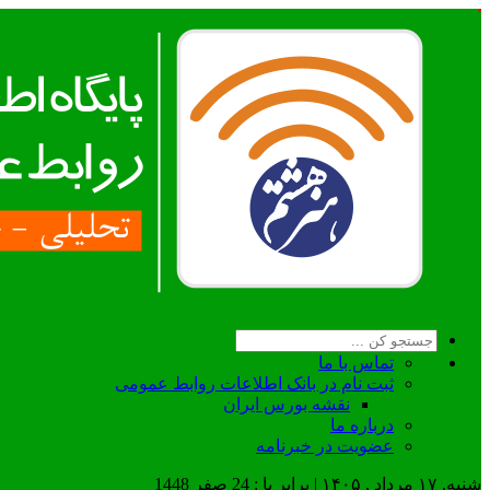
تماس با ما
ثبت نام در بانک اطلاعات روابط عمومی
نقشه بورس ایران
درباره ما
عضويت در خبرنامه
شنبه, ۱۷ مرداد , ۱۴۰۵ | برابر با : 24 صفر 1448