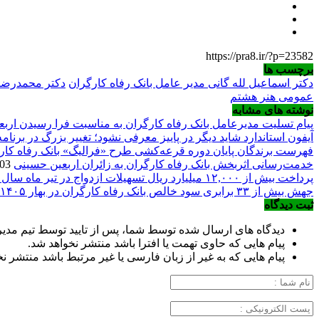
https://pra8.ir/?p=23582
برچسب ها
دکتر اسماعیل لله گانی مدیر عامل بانک رفاه کارگران
دکتر محمدرضا 
عمومی هنر هشتم
نوشته های مشابه
پیام تسلیت مدیرعامل بانک رفاه کارگران به مناسبت فرا رسیدن ارب
آیفون استاندارد شاید دیگر در پاییز معرفی نشود؛ تغییر بزرگ در برنا
فهرست برندگان پایان دوره قرعه‌کشی طرح «فرالیگ» بانک رفاه کار
خدمت‌رسانی اثربخش بانک رفاه کارگران به زائران اربعین حسینی
2026/08/03
پرداخت بیش از ۱۲,۰۰۰ میلیارد ریال تسهیلات ازدواج در تیر ماه سال جاری توسط بانک رفاه کارگران
جهش بیش از ۳۳ برابری سود خالص بانک رفاه کارگران در بهار ۱۴۰۵
ثبت دیدگاه
دیدگاه های ارسال شده توسط شما، پس از تایید توسط تیم مد
پیام هایی که حاوی تهمت یا افترا باشد منتشر نخواهد شد.
پیام هایی که به غیر از زبان فارسی یا غیر مرتبط باشد منتشر ن