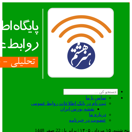
تماس با ما
ثبت نام در بانک اطلاعات روابط عمومی
نقشه بورس ایران
درباره ما
عضويت در خبرنامه
پنج شنبه, ۱۵ مرداد , ۱۴۰۵ | برابر با : 22 صفر 1448