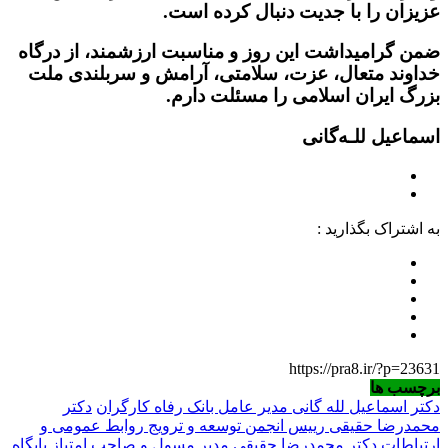
عزیزان را با جدیت دنبال کرده است.
ضمن گرامیداشت این روز و مناسبت ارزشمند، از درگاه
خداوند متعال، عزت، سلامتی، آرامش و سربلندی ملت
بزرگ ایران اسلامی را مسئلت دارم.
اسماعیل للـه‌گانی
به اشتراک بگذارید :
https://pra8.ir/?p=23631
برچسب ها
دکتر اسماعیل لله گانی مدیر عامل بانک رفاه کارگران
دکتر
محمدرضا حقیقی رییس انجمن توسعه و ترویج روابط عمومی و
ارتباطات
دکتر محمدرضا حقیقی مدیر مسول و صاحب امتیاز پایگاه