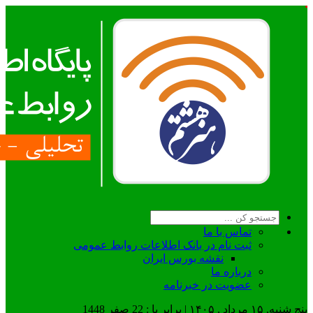
تماس با ما
ثبت نام در بانک اطلاعات روابط عمومی
نقشه بورس ایران
درباره ما
عضويت در خبرنامه
پنج شنبه, ۱۵ مرداد , ۱۴۰۵ | برابر با : 22 صفر 1448