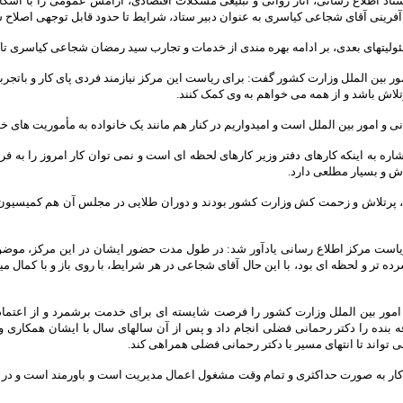
 اطلاع رسانی، آثار روانی و تبلیغی مشکلات اقتصادی، آرامش عمومی را با اشکال 
فرینی آقای شجاعی کیاسری به عنوان دبیر ستاد، شرایط تا حدود قابل توجهی اصلاح 
تهای بعدی، بر ادامه بهره مندی از خدمات و تجارب سید رمضان شجاعی کیاسری تاکی
ور بین الملل وزارت کشور گفت: برای ریاست این مرکز نیازمند فردی پای کار و باتجربه
لاش باشد و از همه می خواهم به وی کمک کنند.
 و امور بین الملل است و امیدواریم در کنار هم مانند یک خانواده به مأموریت های خ
 به اینکه کارهای دفتر وزیر کارهای لحظه ای است و نمی توان کار امروز را به فرد
ش و بسیار مطلعی دارد.
، پرتلاش و زحمت کش وزارت کشور بودند و دوران طلایی در مجلس آن هم کمیسیون فره
ت مرکز اطلاع رسانی یادآور شد: در طول مدت حضور ایشان در این مرکز، موضوعا
فشرده تر و لحظه ای بود، با این حال آقای شجاعی در هر شرایط، با روی باز و با کم
 امور بین الملل وزارت کشور را فرصت شایسته ای برای خدمت برشمرد و از اعتما
 بنده را دکتر رحمانی فضلی انجام داد و پس از آن سالهای سال با ایشان همکاری و 
 تواند تا انتهای مسیر با دکتر رحمانی فضلی همراهی کند.
ن کار به صورت حداکثری و تمام وقت مشغول اعمال مدیریت است و باورمند است و در حق