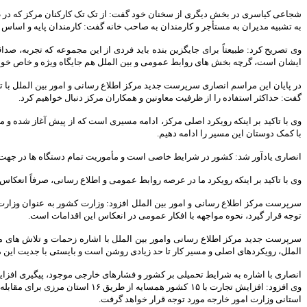
شجاعی کیاسری در بخش دیگری از سخنان خود گفت: از تک تک کارکنان مرکز که در طول
به تشبیه مدیران به مستأجر و کارمندان به صاحب خانه گفت: کارمندان پایه و اساس ک
وی تصریح کرد: طبیعتاً برای جایگزین بنده باید فردی از این مجموعه که تجربه، صد
ایشان است، گرچه بخش های روابط عمومی
و بین الملل هم جایگاه ویژه و خاص خود 
در پایان این مراسم انصاری سرپرست جدید مرکز اطلاع رسانی و امور بین الملل با ت
گفت: حداکثر استفاده را از ظرفیت معاونین و همکاران مرکز دنبال خواهیم کرد.
وی با تاکید بر اینکه رویکرد اصلی مرکز، ادامه مسیری است که از پیش آغاز شده 
با کمک دوستان این مسیر را ادامه دهیم.
انصاری یادآور شد: کشور در شرایط خاصی است و مأموریت تمام دستگاه ها در جهت 
وی با تاکید بر اینکه رویکرد ما در عرصه روابط عمومی و اطلاع رسانی، صرفاً انع
سرپرست مرکز اطلاع رسانی و امور بین الملل افزود: وزارت کشور به عنوان وزارت 
توجه قرار گیرد، نحوه مواجهه با افکار عمومی در انعکاس این اقدامات است.
سرپرست جدید مرکز اطلاع رسانی وامور بین الملل با اشاره زحمات و تلاش های م
الملل، رویکردهای اصلی و مسیر کار تا حد زیادی روشن است و بایستی با جدیت این مس
انصاری با اشاره به شرایط تحمیلی بر کشور و فشارهای خارجی موجود، پیگیری افزا
وی افزود: افزایش تجارت با ۱۵ ک
استانی وزارت امور خارجه مورد توجه قرار خواهد گرفت.