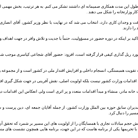
 این مدت همکاری صمیمانه ای داشتند تشکر می کنم. به هر ترتیب، بخش مهمی از تجر
ار وزارتخانه را شکل می دهند .
اقت و وجدان کاری دارد، انتخاب می شد که در نهایت با نظر وزیر کشور، آقای انصار
را دارند.
اکید بر اینکه در دوره حضور در مسؤولیت، حتماً با جدیت و تلاش وافر در جهت اهدا
و مورد ریل گذاری کیفی قرار گرفته است، افزود: حضور آقای شجاعی کیاسری موجب شد؛
تقویت همبستگی، انسجام داخلی و افزایش اقتدار ملی در کشور است و از مجموعه و
کاس اقدامات وزارت کشور نیست بلکه اولویت اصلی، نقش آفرینی در جهت شکل گیری افک
خانه مادر، منشاء و مبدأ اقدامات متعدد و پر اثری است ولی انعکاس این اقدامات د
دیران سابق حوزه بین الملل وزارت کشور، از جمله آقایان جمعه ای، دین پرست و 
یر را دنبال کرد.
یش حجم مبادلات تجاری با همسایگان را از اولویت های این مسیر بر شمرد که تحقق 
شور همسایه از طریق ۱۶ استان مرزی برای مقابله با تحریمها یکی از برنامه هاست که در این جهت، برنامه ه