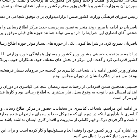
شجاعی کیاسری و اهمیت و حجم وسیع این مأموریت ها پرداخت و گفت: در غیاب ستاد
سپردن آن به وزارت کشور و با تلاش وزیر محترم کشور و سایر اعضای ستاد، و نقش آ
رئیس شورای فرهنگی وزارت کشور ضمن ابرازامیدواری برای توفیق شجاعی در مسئولی
ناصریان در ادامه با مرور روند منجر به تعیین سرپرست جدید مرکز اطلاع رسانی و ام
شخص آقای انصاری این شرایط را دارد و می تواند همانند حوزه های قبلی موفق و پرت
ناصریان تصریح کرد: در شرایط کنونی یکی از حوزه های بسیار موثر حوزه اطلاع رسانی
در ادامه سید نجیب حسینی مشاور وزیر کشور و مسئول هماهنگی حوزه وزارتی با اشاره
کشور قدردانی کرد و گفت: این مرکز در بخش های مختلف خود، همکاران خوب، پرتلا
مشاور وزیر کشور ادامه داد: شجاعی کیاسری در گذشته جز نیروهای بسیار فرهیخته
بودند. من هم از شاگردانشان در دوران مجلس بودم.
حسینی همچنین ضمن قدردانی از زحمات سید رمضان شجاعی کیاسری در دوران ریاس
ابتدای امسال هم با توجه به وقوع سیل، نیاز بیشتری به اطلاع رسانی بود و کارها 
این مرکز است.
در ادامه این مراسم، شجاعی کیاسری در سخنانی، حضور در مرکز اطلاع رسانی و
کیاسری با یادآوری اینکه در دوره ای که مدیرکل صدا و سیمای مازندران شدم معارفه
داشت و اگر فردی درک و فهم کاملی از مدیریت و اقتدار کاری ایشان نداشته باشد نمی
وی اشاره کرد: وزیر کشور خود را وقف انجام مسئولیتها و کار کرده است و برای ای
نظر و مورد نیاز کشور را دنبال می کنیم.