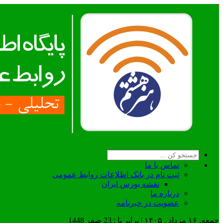
تماس با ما
ثبت نام در بانک اطلاعات روابط عمومی
نقشه بورس ایران
درباره ما
عضويت در خبرنامه
جمعه, ۱۶ مرداد , ۱۴۰۵ | برابر با : 23 صفر 1448