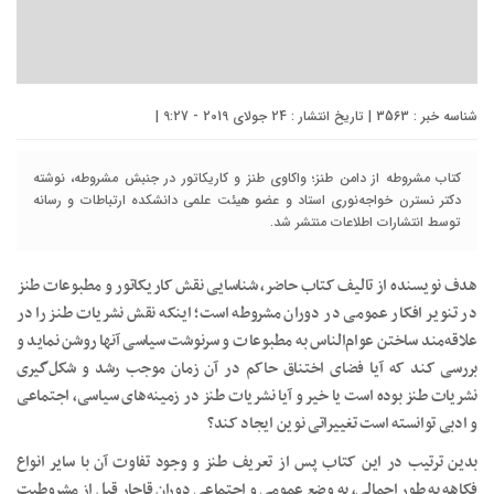
شناسه خبر : 3563 | تاریخ انتشار : 24 جولای 2019 - 9:27 |
کتاب مشروطه از دامن طنز؛ واکاوی طنز و کاریکاتور در جنبش مشروطه، نوشته
دکتر نسترن خواجه‌نوری استاد و عضو هیئت علمی دانشکده ارتباطات و رسانه
توسط انتشارات اطلاعات منتشر شد.
هدف نویسنده از تالیف کتاب حاضر، شناسایی نقش کاریکاتور و مطبوعات طنز
در تنویر افکار عمومی در دوران مشروطه است؛ اینکه نقش نشریات طنز را در
علاقه‌مند ساختن عوام‌الناس به مطبوعات و سرنوشت سیاسی آنها روشن نماید و
بررسی کند که آیا فضای اختناق حاکم در آن زمان موجب رشد و شکل‌گیری
نشریات طنز بوده است یا خیر و آیا نشریات طنز در زمینه‌های سیاسی، اجتماعی
و ادبی توانسته است تغییراتی نوین ایجاد کند؟
بدین ترتیب در این کتاب پس از تعریف طنز و وجود تفاوت آن با سایر انواع
فکاهه به طور اجمالی، به وضع عمومی و اجتماعی دوران قاجار قبل از مشروطیت