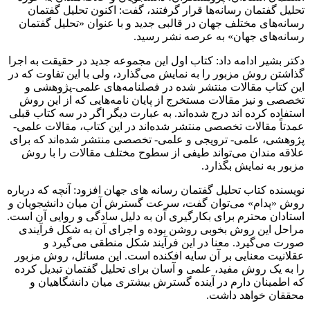
تحلیل گفتمان رسانه‌ها قرار گرفتند‌، گفت: اکنون تحلیل گفتمان
رسانه‌های مختلف جهان در قالبی جدید و با عنوان «تحلیل گفتمان
رسانه‌های جهان» به عرصه نشر رسید.
دکتر بشیر ادامه داد: کتاب اول این مجموعه جدید در حقیقت به اجرا
گذاشتن روش مزبور را به نمایش می‌گذارد، ولی با این تفاوت که در
این کتاب مقالات منتشر شده در فصلنامه‌های علمی-پژوهشی و
تخصصی و نیز مقالات مستخرج از پایان نامه‌هایی که از این روش
استفاده کرده اند درج شده‌اند‌. به عبارت دیگر اگر در سه کتاب قبلی
عمدتاً مقالات تخصصی منتشر شده‌اند در این کتاب، مقالات علمی-
پژوهشی، علمی- ترویجی و علمی- تخصصی منتشر شده‌اند که برای
علاقه مندان می‌تواند طیفی از سطوح مختلف مقالات را با روش
مزبور به نمایش بگذارد‌.
نویسنده کتاب تحلیل گفتمان رسانه های جهان افزود: آنچه که درباره
روش «پدام» می‌توان گفت، سرعت گسترش آن میان دانشجویان و
استادان محترم برای بکارگیری آن به دلیل سادگی و روایی آن است‌.
مراحل این روش بخوبی روشن بوده و اجرای آن به شکل فرآیندی
صورت می‌گیرد‌. معنا در این فرآیند شکل منطقی می‌گیرد و
عقلانیت معنایی بر آن سایه افکنده است‌. این مسائل، روش مزبور
را به یک روش مفید، علمی و آسان برای تحلیل گفتمان تبدیل کرده
که اطمینان دارم در آینده گسترش بیشتری میان دانشگاهیان و
محققان خواهد داشت‌.