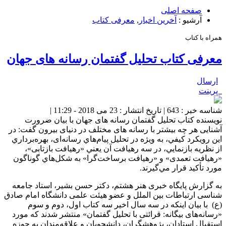
صفحه اصلی
آرشیو :
آخرین اخبار
,
معرفی کتاب
همراه با کتاب
معرفی کتاب تحلیل گفتمان رسانه های جهان
ارسال
پرینت
شناسه خبر : 643 | تاریخ انتشار : 23 می 2018 - 11:29 |
نویسنده کتاب تحلیل گفتمان رسانه های جهان با بیان ضرورت
آشنایی هر چه بیشتر با رسانه های مختلف در دنیای بیرون گفت: در
اين رويکرد کيفي، به ويژه در تحليل پيام‌هاي رسانه‌ای، بهره‌برداري
از نظريه بازنمايي،‌ در سه رهيافت آن يعني «رهیافت بازتابی»،
«رهیافت تعمدی» و «رهیافت برساخت‌گرا» به شکل‌هاي گوناگون
مورد تأکيد قرار مي‌گيرند‌.
به گزارش پایگاه خبری هنر هشتم، دکتر حسن بشیر، استاد جامعه
شناسی ارتباطات بین الملل و عضو هیئت علمی دانشگاه امام صادق
(ع) با بیان اینکه در سه سال اخیر سه کتاب اول، دوم و سوم
«رسانه‌های بیگانه: قرائتی با تحلیل گفتمان» منتشر شدند که مورد
استقبال استادان، پژوهشگران، دانشجویان و علاقه‌مندان به حوزه