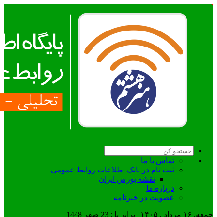
تماس با ما
ثبت نام در بانک اطلاعات روابط عمومی
نقشه بورس ایران
درباره ما
عضويت در خبرنامه
جمعه, ۱۶ مرداد , ۱۴۰۵ | برابر با : 23 صفر 1448